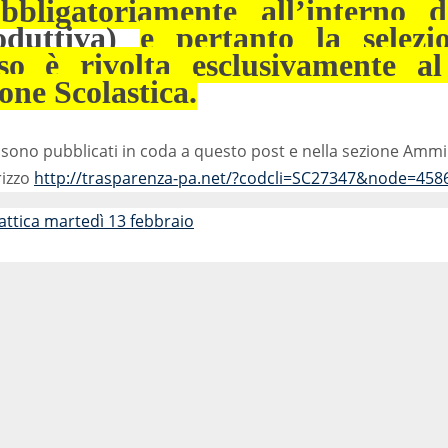
bbligatoriamente all’interno d
roduttiva)
e pertanto la selezi
so è rivolta esclusivamente a
ione Scolastica.
gati sono pubblicati in coda a questo post e nella sezione Am
rizzo
http://trasparenza-pa.net/?codcli=SC27347&node=45
attica martedì 13 febbraio