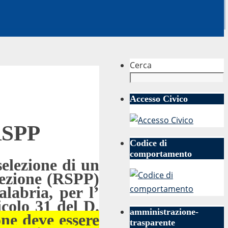
Cerca
Accesso Civico
 RSPP
Codice di
comportamento
selezione di un
tezione (RSPP)
labria, per l’
icolo 31 del D.
amministrazione-
one deve essere
trasparente