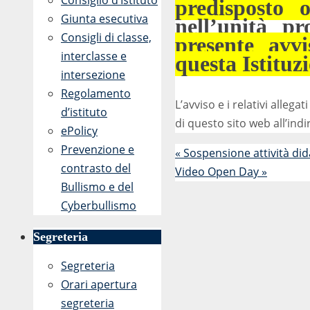
Consiglio d’Istituto
predisposto o
Giunta esecutiva
nell’unità p
Consigli di classe,
presente avvi
interclasse e
questa Istituz
intersezione
Regolamento
L’avviso e i relativi alle
d’istituto
di questo sito web all’indi
ePolicy
Prevenzione e
«
Sospensione attività did
contrasto del
Video Open Day
»
Bullismo e del
Cyberbullismo
Segreteria
Segreteria
Orari apertura
segreteria