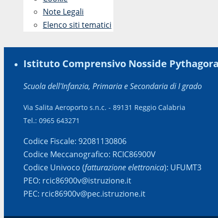
Note Legali
Elenco siti tematici
Istituto Comprensivo Nosside Pythagor
Scuola dell'Infanzia, Primaria e Secondaria di I grado
Via Salita Aeroporto s.n.c. - 89131 Reggio Calabria
Tel.: 0965 643271
Codice Fiscale: 92081130806
Codice Meccanografico: RCIC86900V
Codice Univoco (
fatturazione elettronica
): UFUMT3
PEO: rcic86900v@istruzione.it
PEC: rcic86900v@pec.istruzione.it