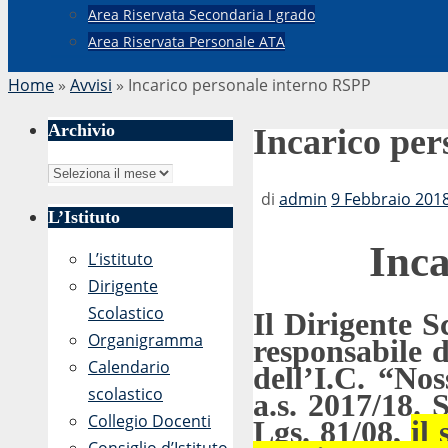
Area Riservata Secondaria I grado
Area Riservata Personale ATA
Home
»
Avvisi
»
Incarico personale interno RSPP
Archivio
Incarico pe
Archivio
di
admin
9 Febbraio 2018
L’Istituto
Inca
L’istituto
Dirigente
Scolastico
Il Dirigente S
Organigramma
responsabile 
Calendario
dell’I.C. “No
scolastico
a.s. 2017/18. 
Collegio Docenti
Lgs. 81/08,
il