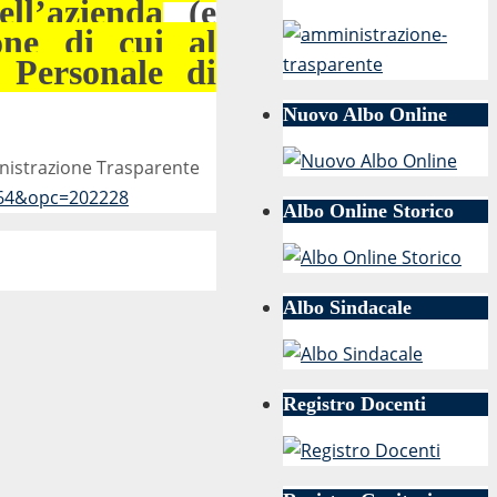
ell’azienda
(e
one di cui al
l Personale di
Nuovo Albo Online
ministrazione Trasparente
864&opc=202228
Albo Online Storico
Albo Sindacale
Registro Docenti