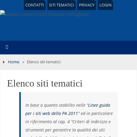
CONTATTI
SITI TEMATICI
PRIVACY
LOGIN
Home
»
Elenco siti tematici
Elenco siti tematici
In base a quanto stabilito nelle “
Linee guida
per i siti web della PA 2011
” ed in particolare
in riferimento al cap. 4 “Criteri di indirizzo e
strumenti per garantire la qualità dei siti