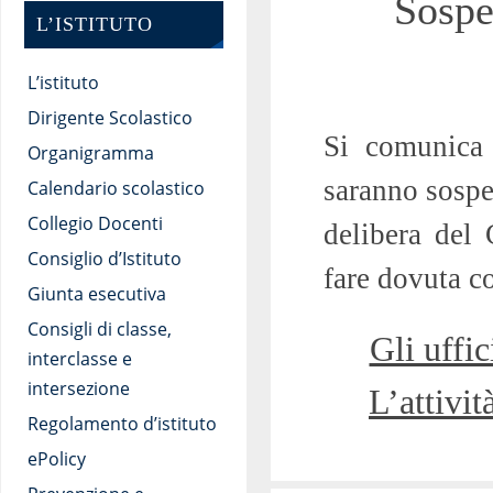
Sospe
L’ISTITUTO
L’istituto
Dirigente Scolastico
Si comunica 
Organigramma
saranno sospes
Calendario scolastico
Collegio Docenti
delibera del 
Consiglio d’Istituto
fare dovuta c
Giunta esecutiva
Consigli di classe,
Gli uffi
interclasse e
intersezione
L’attivit
Regolamento d’istituto
ePolicy