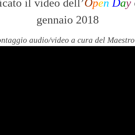
cato il video dell’
O
p
e
n
D
a
y
gennaio 2018
ontaggio audio/video a cura del Maestr