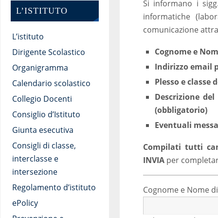
Si informano i sig
L’ISTITUTO
informatiche (labo
comunicazione attra
L’istituto
Cognome e Nome d
Dirigente Scolastico
Indirizzo email 
Organigramma
Plesso e classe d
Calendario scolastico
Descrizione del
Collegio Docenti
(obbligatorio)
Consiglio d’Istituto
Eventuali messag
Giunta esecutiva
Consigli di classe,
Compilati tutti ca
interclasse e
INVIA
per completare
intersezione
Regolamento d’istituto
Cognome e Nome di ch
ePolicy