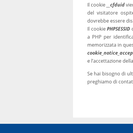
Il cookie
__cfduid
vien
del visitatore ospi
dovrebbe essere disa
Il cookie
PHPSESSID
c
a PHP per identific
memorizzata in ques
cookie_notice_acce
e l’accettazione dell
Se hai bisogno di ul
preghiamo di contatt