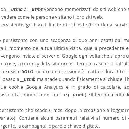
i da
__utma
a
__utmz
vengono memorizzati da siti web che sc
 vedere come le persone visitano i loro siti web.
rsistente, gestisce il limite di richieste (throttle) al servi
e persistente con una scadenza di due anni esatti dal m
ta il momento della tua ultima visita, quella precedente e 
vengono inviate ai server di Google ogni volta che si apre
tre cose, la recency del visitatore e il tempo trascorso dall’ult
 che esiste
SOLO
mentre una sessione è in atto e dura 30 min
ri passo a
__utmb
ma scade quando fisicamente si chiude il 
due cookie Google Analytics è in grado di calcolare, ad
tasso di abbandono dell’utente (
__utmb
) e il tempo medio 
).
persistente che scade 6 mesi dopo la creazione o l’aggio
ariato). Contiene alcuni parametri relativi al numero di v
orgente, la campagna, le parole chiave digitate.