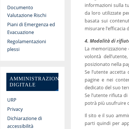
informazioni sulla t
Documento
da loro utilizzate p
Valutazione Rischi
basata sui contenut
Piani di Emergenza ed
misurare l’efficacia d
Evacuazione
4. Modalità di rifiu
Regolamentazioni
La memorizzazione d
plessi
volontà dell’utente
posizionato nella pa
Se l’utente accetta 
AMMINISTRAZIONE
pagine e nei conte
DIGITALE
dedicato del suo ter
Se l’utente rifiuta 
URP
potrà più usufruire d
Privacy
Il sito e il suo amm
Dichiarazione di
parti quindi per app
accessibilità