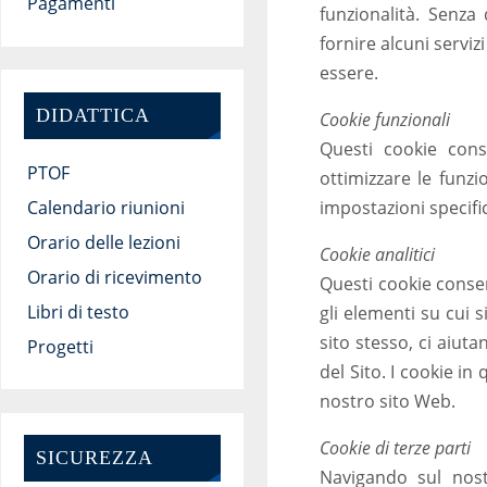
Pagamenti
funzionalità. Senz
fornire alcuni servi
essere.
DIDATTICA
Cookie funzionali
Questi cookie cons
PTOF
ottimizzare le funzi
Calendario riunioni
impostazioni specifi
Orario delle lezioni
Cookie analitici
Orario di ricevimento
Questi cookie consen
Libri di testo
gli elementi su cui s
sito stesso, ci aiut
Progetti
del Sito. I cookie in
nostro sito Web.
Cookie di terze parti
SICUREZZA
Navigando sul nostr