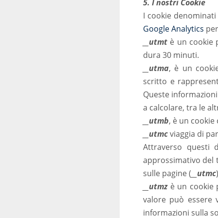
5. I nostri Cookie
I cookie denominat
Google Analytics
per
__utmt
è un cookie pe
dura 30 minuti.
__utma
, è un cooki
scritto e rappresen
Queste informazioni 
a calcolare, tra le al
__utmb
, è un cookie
__utmc
viaggia di pa
Attraverso questi 
approssimativo del 
sulle pagine (
__utmc
__utmz
è un cookie 
valore può essere v
informazioni sulla s