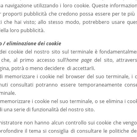
ua navigazione utilizzando i loro cookie. Queste informazi
er proporti pubblicità che credono possa essere per te più
i che hai visto; allo stesso modo, potrebbero usare que
ella loro pubblicità.
to / eliminazione dei cookie
ei cookie del nostro sito sul terminale è fondamentalme
, che, al primo accesso sull’
home page
del sito, attrave
gina, potrà o meno decidere di accettarli.
di memorizzare i cookie nel browser del suo terminale, i c
nuti consultati potranno essere temporaneamente conse
minale.
di memorizzare i cookie nel suo terminale, o se elimina i co
i una serie di funzionalità del nostro sito.
inistratore non hanno alcun controllo sui cookie che vengon
rofondire il tema si consiglia di consultare le politiche de