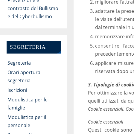
Prevenzione e
migliorare l’attra
contrasto del Bullismo
adattare la prese
e del Cyberbullismo
le visite dell’ute
dal terminale in 
memorizzare info
consentire l’acc
SEGRETERIA
precedentemente 
Segreteria
applicare misure 
riservata dopo un
Orari apertura
segreteria
3. Tipologie di cooki
Iscrizioni
Per ottimizzare la v
Modulistica per le
quelli utilizzati da q
famiglie
Cookie essenziali
,
Coo
Modulistica per il
Cookie essenziali
personale
Questi cookie sono e