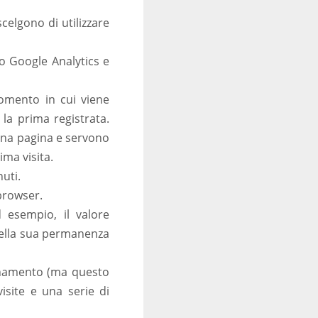
elgono di utilizzare
zio Google Analytics e
omento in cui viene
la prima registrata.
 una pagina e servono
ima visita.
uti.
browser.
 esempio, il valore
della sua permanenza
rnamento (ma questo
isite e una serie di