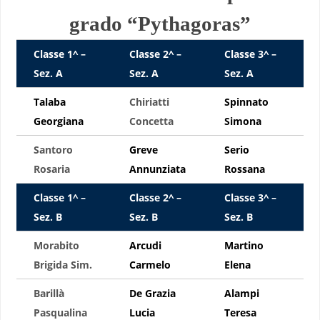
grado “Pythagoras”
Classe 1^ –
Classe 2^ –
Classe 3^ –
Sez. A
Sez. A
Sez. A
Talaba
Chiriatti
Spinnato
Georgiana
Concetta
Simona
Santoro
Greve
Serio
Rosaria
Annunziata
Rossana
Classe 1^ –
Classe 2^ –
Classe 3^ –
Sez. B
Sez. B
Sez. B
Morabito
Arcudi
Martino
Brigida Sim.
Carmelo
Elena
Barillà
De Grazia
Alampi
Pasqualina
Lucia
Teresa