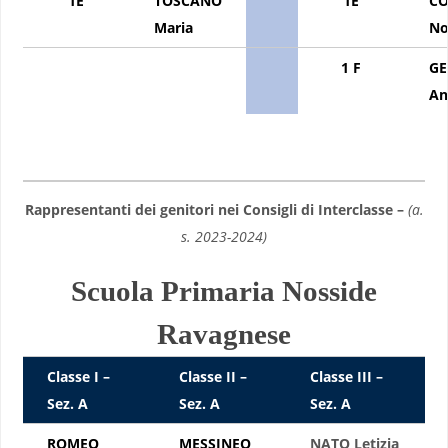
1E
TOSCANO
1E
CO
Maria
No
1 F
G
An
Rappresentanti dei genitori nei Consigli di Interclasse –
(a.
s. 2023-2024)
Scuola Primaria Nosside
Ravagnese
Classe I –
Classe II –
Classe III –
Sez. A
Sez. A
Sez. A
ROMEO
MESSINEO
NATO Letizia