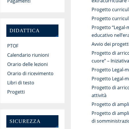
extracurriculare 
Pagamenti
Progetto curricul
Progetto curricul
Progetto “Legal-m
DIDATTICA
educativo nell’er
Avvio dei progett
PTOF
Progetto di arric
Calendario riunioni
cuore” – Iniziati
Orario delle lezioni
Progetto Legal-me
Orario di ricevimento
Progetto Legal-
Libri di testo
Progetto di arric
Progetti
attività
Progetto di ampli
Progetto di ampli
di somministrazion
SICUREZZA