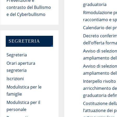
Prevenzione e
graduatoria
contrasto del Bullismo
Rimodulazione pr
e del Cyberbullismo
raccontiamo e spe
Calendario dei pr
Decreto conferime
SEGRETERIA
dell’offerta form
Avviso di selezion
Segreteria
ampliamento dell’
Orari apertura
Avviso di selezion
segreteria
ampliamento dell
Iscrizioni
Interpello rivolt
Modulistica per le
arricchimento del
famiglie
graduatoria defin
Modulistica per il
Costituzione del
personale
l’attuazione dei 