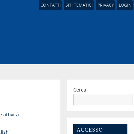
CONTATTI
SITI TEMATICI
PRIVACY
LOGIN
Cerca
 attività
ACCESSO
lish”