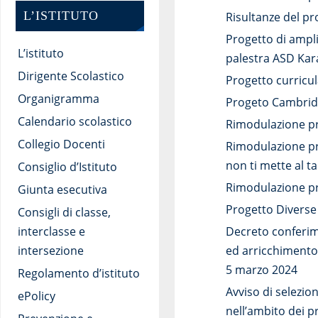
L’ISTITUTO
Risultanze del p
Progetto di ampli
L’istituto
palestra ASD Kara
Dirigente Scolastico
Progetto curricul
Organigramma
Progeto Cambridg
Calendario scolastico
Rimodulazione pr
Collegio Docenti
Rimodulazione pro
non ti mette al ta
Consiglio d’Istituto
Rimodulazione pro
Giunta esecutiva
Progetto Diverse 
Consigli di classe,
interclasse e
Decreto conferim
intersezione
ed arricchimento 
5 marzo 2024
Regolamento d’istituto
Avviso di selezion
ePolicy
nell’ambito dei p