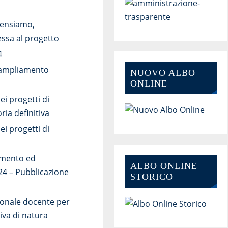
pensiamo,
essa al progetto
4
i ampliamento
NUOVO ALBO
ONLINE
ei progetti di
ia definitiva
ei progetti di
iamento ed
ALBO ONLINE
024 – Pubblicazione
STORICO
sonale docente per
iva di natura