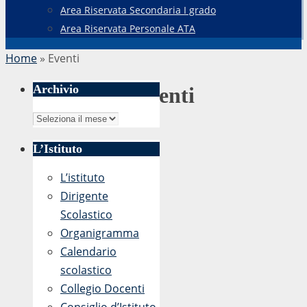
Area Riservata Secondaria I grado
Area Riservata Personale ATA
Home
»
Eventi
Archivio
Eventi
Archivio
O
C
L’Istituto
r
i
L’istituto
i
t
Dirigente
e
t
Scolastico
n
a
Organigramma
t
d
Calendario
a
i
scolastico
m
n
Collegio Docenti
e
a