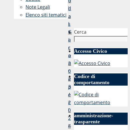
o
o
Note Legali
l
d
Elenco siti tematici
a
a
s
l
Cerca
t
G
i
a
c
r
Accesso Civico
o
a
2
n
0
t
Codice di
2
e
comportamento
3
p
/
e
2
r
0
l
amministrazione-
2
’
trasparente
4
I