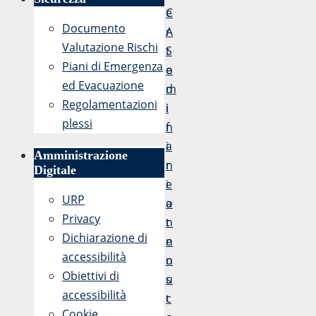
e
C
Documento
r
A
Valutazione Rischi
t
S
Piani di Emergenza
o
e
ed Evacuazione
d
m
Regolamentazioni
i
i
plessi
f
n
i
a
Amministrazione
n
r
Digitale
e
i
URP
a
o
Privacy
n
t
Dichiarazione di
n
e
accessibilità
o
n
Obiettivi di
s
u
accessibilità
c
t
Cookie