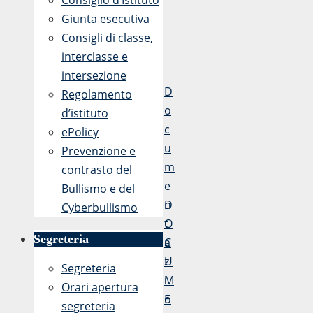
Consiglio d’Istituto
n
n
Giunta esecutiva
t
z
Consigli di classe,
o
a
interclasse e
A
intersezione
t
D
Regolamento
t
o
d’istituto
i
c
ePolicy
v
u
Prevenzione e
a
m
contrasto del
e
Bullismo e del
n
D
Cyberbullismo
t
O
Segreteria
a
C
z
U
Segreteria
i
M
Orari apertura
o
E
segreteria