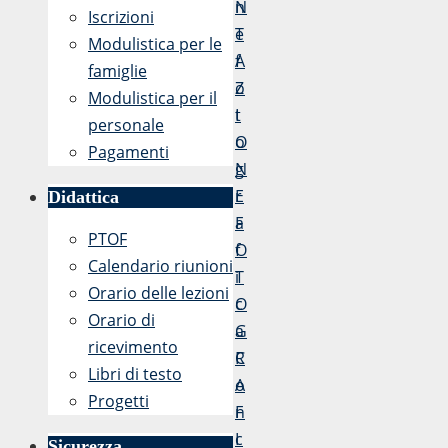
n
N
Iscrizioni
e
T
Modulistica per le
f
A
famiglie
o
Z
Modulistica per il
t
I
personale
o
O
Pagamenti
g
N
r
E
Didattica
a
F
PTOF
f
O
Calendario riunioni
i
T
Orario delle lezioni
c
O
Orario di
a
G
ricevimento
C
R
Libri di testo
o
A
Progetti
n
F
c
I
Sicurezza