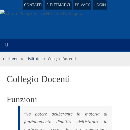
CONTATTI
SITI TEMATICI
PRIVACY
LOGIN
Home
»
L’istituto
»
Collegio Docenti
Collegio Docenti
Funzioni
“Ha potere deliberante in materia di
funzionamento didattico dell’istituto. In
particolare cura la programmazione