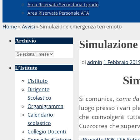
Area Riservata Secondaria I grado
Area Riservata Personale ATA
Home
»
Avvisi
»
Simulazione emergenza terremoto
Archivio
Simulazione
Archivio
di
admin
1 Febbraio 2019
L’Istituto
Sim
L’istituto
Dirigente
Scolastico
Si comunica,
come da 
Organigramma
luogo presso i vari pl
Calendario
che coinvolgerà tutt
scolastico
Cuzzocrea che supervi
Collegio Docenti
«
Progetto PON-FSE Potenz