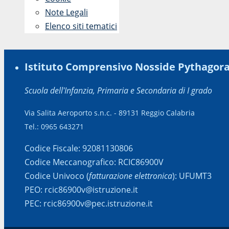
Note Legali
Elenco siti tematici
Istituto Comprensivo Nosside Pythagor
Scuola dell'Infanzia, Primaria e Secondaria di I grado
Via Salita Aeroporto s.n.c. - 89131 Reggio Calabria
Tel.: 0965 643271
Codice Fiscale: 92081130806
Codice Meccanografico: RCIC86900V
Codice Univoco (
fatturazione elettronica
): UFUMT3
PEO: rcic86900v@istruzione.it
PEC: rcic86900v@pec.istruzione.it