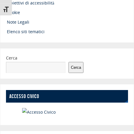
Obiettivi di accessibilità
Attiva/disattiva dimensione testo
Cookie
Note Legali
Elenco siti tematici
Cerca
Cerca
ACCESSO CIVICO