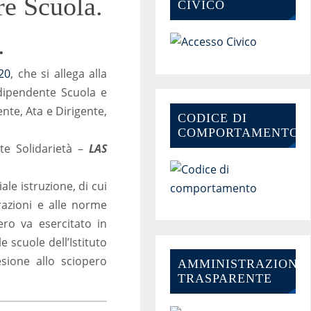
re Scuola.
CIVICO
.
20
, che si allega alla
dipendente Scuola e
te, Ata e Dirigente,
CODICE DI
COMPORTAMENTO
te Solidarietà –
LAS
ale istruzione, di cui
razioni e alle norme
pero va esercitato in
 scuole dell’Istituto
sione allo sciopero
AMMINISTRAZIONE-
TRASPARENTE