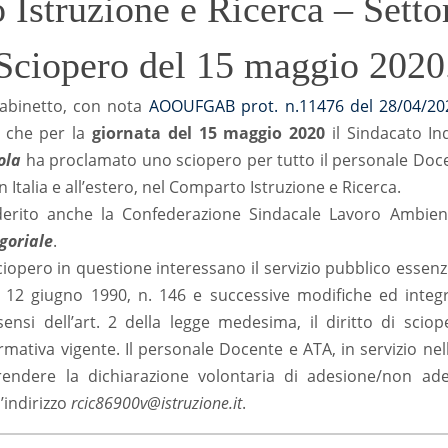
Istruzione e Ricerca – Setto
Sciopero del 15 maggio 2020
 Gabinetto, con nota
AOOUFGAB prot. n.11476 del 28/04/20
 che per la
giornata del 15 maggio 2020
il Sindacato In
ola
ha proclamato uno sciopero per tutto il personale Docen
in Italia e all’estero, nel Comparto Istruzione e Ricerca.
derito anche la Confederazione Sindacale Lavoro Ambien
goriale
.
ciopero in questione interessano il servizio pubblico essenzi
gge 12 giugno 1990, n. 146 e successive modifiche ed integ
 sensi dell’art. 2 della legge medesima, il diritto di scio
mativa vigente. Il personale Docente e ATA, in servizio nelle
ndere la dichiarazione volontaria di adesione/non ade
’indirizzo
rcic86900v@istruzione.it
.