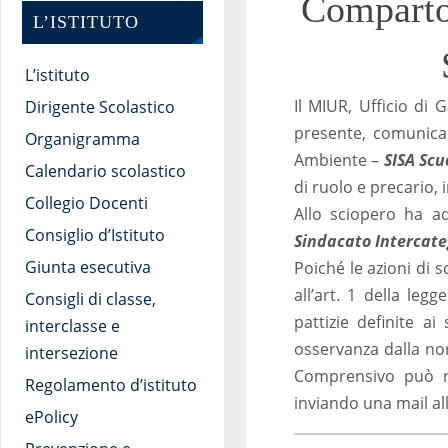
Comparto 
L’ISTITUTO
L’istituto
Il MIUR, Ufficio di
Dirigente Scolastico
presente, comunica
Organigramma
Ambiente –
SISA Scu
Calendario scolastico
di ruolo e precario, 
Collegio Docenti
Allo sciopero ha a
Consiglio d’Istituto
Sindacato Intercate
Giunta esecutiva
Poiché le azioni di s
all’art. 1 della le
Consigli di classe,
pattizie definite ai
interclasse e
osservanza dalla nor
intersezione
Comprensivo può re
Regolamento d’istituto
inviando una mail all
ePolicy