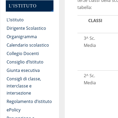
terze classi della 
L’ISTITUTO
tabella:
L’istituto
CLASSI
Dirigente Scolastico
Organigramma
3^ Sc.
Calendario scolastico
Media
Collegio Docenti
Consiglio d’Istituto
Giunta esecutiva
2^ Sc.
Consigli di classe,
Media
interclasse e
intersezione
Regolamento d’istituto
ePolicy