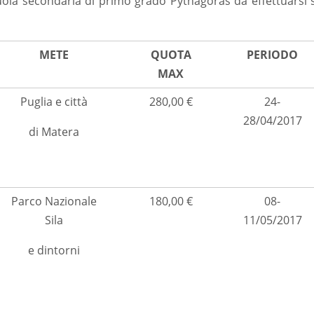
scuola secondaria di primo grado Pythagoras da effettuarsi
METE
QUOTA
PERIODO
MAX
Puglia e città
280,00 €
24-
28/04/2017
di Matera
Parco Nazionale
180,00 €
08-
Sila
11/05/2017
e dintorni