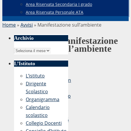
Area Riservata Secondaria I grado
Area Riservata Personale ATA
Home
»
Avvisi
»
Manifestazione sull’ambiente
Archivio
Manifestazione
sull’ambiente
Archivio
L’Istituto
di
L’istituto
admin
Dirigente
2
Scolastico
Marzo
Organigramma
2017
Calendario
-
scolastico
15:06
Collegio Docenti
2