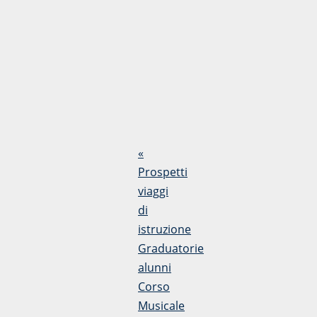
«
Prospetti
viaggi
di
istruzione
Graduatorie
alunni
Corso
Musicale