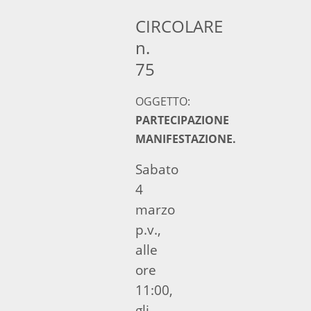
CIRCOLARE
n.
75
OGGETTO:
PARTECIPAZIONE
MANIFESTAZIONE.
Sabato
4
marzo
p.v.,
alle
ore
11:00,
gli