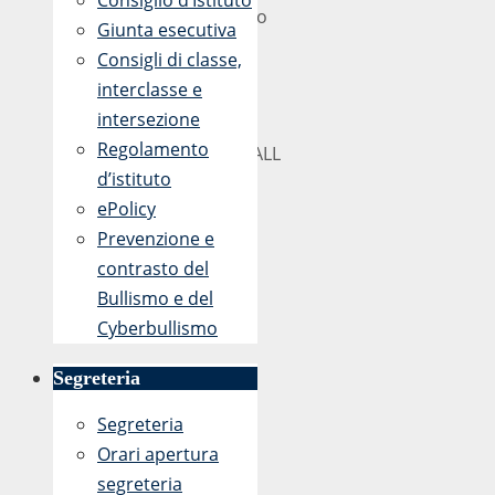
Consiglio d’Istituto
Marzo
Giunta esecutiva
2017
Consigli di classe,
interclasse e
Prot.
intersezione
n.
Regolamento
896/ALL
d’istituto
ePolicy
Prevenzione e
contrasto del
Bullismo e del
Cyberbullismo
Segreteria
Segreteria
Orari apertura
segreteria