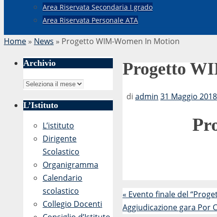
Area Riservata Secondaria I grado
Area Riservata Personale ATA
Home
»
News
»
Progetto WIM-Women In Motion
Archivio
Progetto W
Archivio
di
admin
31 Maggio 2018 
L’Istituto
Pr
L’istituto
Dirigente
Scolastico
Organigramma
Calendario
scolastico
«
Evento finale del “Proge
Collegio Docenti
Aggiudicazione gara Por C