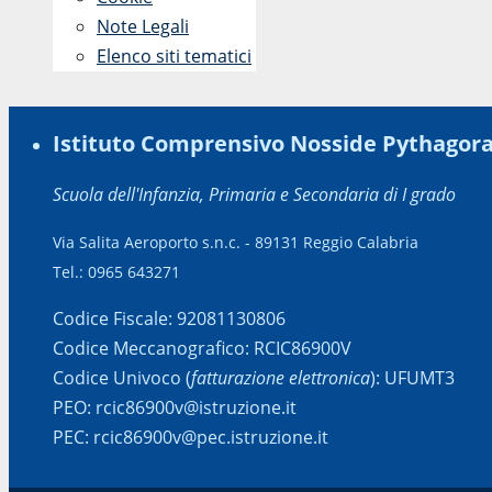
Note Legali
Elenco siti tematici
Istituto Comprensivo Nosside Pythagor
Scuola dell'Infanzia, Primaria e Secondaria di I grado
Via Salita Aeroporto s.n.c. - 89131 Reggio Calabria
Tel.: 0965 643271
Codice Fiscale: 92081130806
Codice Meccanografico: RCIC86900V
Codice Univoco (
fatturazione elettronica
): UFUMT3
PEO: rcic86900v@istruzione.it
PEC: rcic86900v@pec.istruzione.it