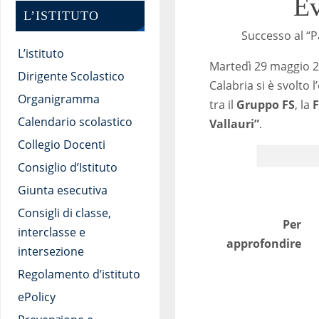
Ev
L’ISTITUTO
Successo al “P
L’istituto
Martedì 29 maggio 201
Dirigente Scolastico
Calabria si è svolto
Organigramma
tra il
Gruppo FS
, la
F
Calendario scolastico
Vallauri”
.
Collegio Docenti
Consiglio d’Istituto
Giunta esecutiva
Consigli di classe,
Per
interclasse e
approfondire
intersezione
Regolamento d’istituto
ePolicy