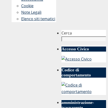
degli
Cookie
eletti
Note Legali
»
Elenco siti tematici
Cerca
Accesso Civico
Codice di
comportamento
amministrazione-
trasparente