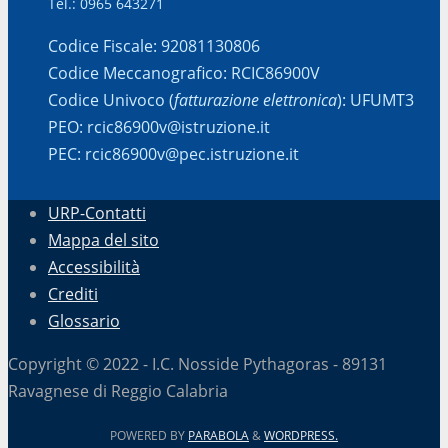
Tel.: 0965 643271
Codice Fiscale: 92081130806
Codice Meccanografico: RCIC86900V
Codice Univoco (
fatturazione elettronica
): UFUMT3
PEO: rcic86900v@istruzione.it
PEC: rcic86900v@pec.istruzione.it
URP-Contatti
Mappa del sito
Accessibilità
Crediti
Glossario
Copyright © 2022 - I.C. Nosside Pythagoras - 89131
Ravagnese di Reggio Calabria
POWERED BY
PARABOLA
&
WORDPRESS.