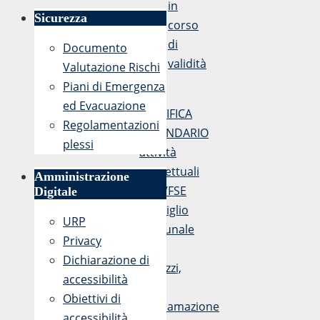
in
Sicurezza
corso
di
Documento
validità
Valutazione Rischi
Piani di Emergenza
«
ed Evacuazione
MODIFICA
Regolamentazioni
CALENDARIO
plessi
attività
progettuali
Amministrazione
PON/FSE
Digitale
Consiglio
URP
Comunale
Privacy
dei
Dichiarazione di
Ragazzi,
accessibilità
la
Obiettivi di
proclamazione
accessibilità