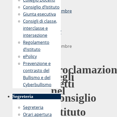
Collegio Docenti
27
Consiglio d’Istituto
Novembre
Giunta esecutiva
2018
Consigli di classe,
-
interclasse e
13:47
intersezione
27
Regolamento
Novembre
d’istituto
2018
ePolicy
Prevenzione e
Proclamazion
contrasto del
degli
Bullismo e del
eletti
Cyberbullismo
nel
Consiglio
Segreteria
di
Segreteria
Istituto
Orari apertura