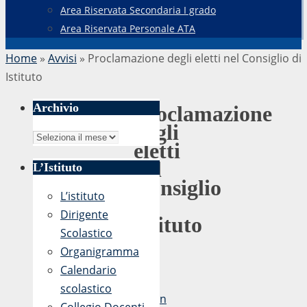
Area Riservata Secondaria I grado
Area Riservata Personale ATA
Home
»
Avvisi
»
Proclamazione degli eletti nel Consiglio di
Istituto
Archivio
Proclamazione
degli
Archivio
eletti
nel
L’Istituto
Consiglio
L’istituto
di
Dirigente
Istituto
Scolastico
Organigramma
Calendario
di
scolastico
admin