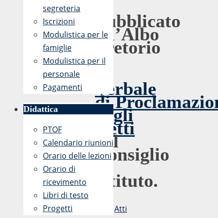
segreteria
Pubblicato
Iscrizioni
all’Albo
Modulistica per le
Pretorio
famiglie
il
Modulistica per il
personale
Verbale
Pagamenti
di Proclamazio
Didattica
degli
eletti
PTOF
nel
Calendario riunioni
Consiglio
Orario delle lezioni
di
Orario di
Istituto.
ricevimento
Libri di testo
Progetti
Atti