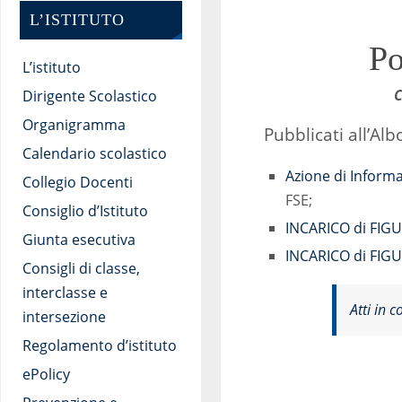
L’ISTITUTO
Po
L’istituto
C
Dirigente Scolastico
Organigramma
Pubblicati all’Alb
Calendario scolastico
Azione di Informa
Collegio Docenti
FSE;
Consiglio d’Istituto
INCARICO di FIG
Giunta esecutiva
INCARICO di FIG
Consigli di classe,
interclasse e
Atti in c
intersezione
Regolamento d’istituto
ePolicy