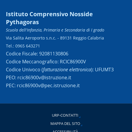
Istituto Comprensivo Nosside
Pythagoras
Scuola dell'Infanzia, Primaria e Secondaria di I grado
Via Salita Aeroporto s.n.c. - 89131 Reggio Calabria
Tel.: 0965 643271
Codice Fiscale: 92081130806
Codice Meccanografico: RCIC86900V
Codice Univoco (
fatturazione elettronica
): UFUMT3
PEO: rcic86900v@istruzione.it
PEC: rcic86900v@pec.istruzione.it
URP-CONTATTI
MAPPA DEL SITO
ACCESSIBILITÀ