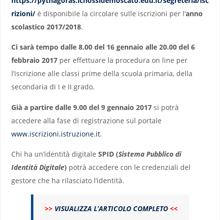
https://pythagoras.icnossidemoscato.edu.it/segreteria/isc
rizioni/
è disponibile la circolare sulle iscrizioni per l’
anno
scolastico 2017/2018
.
Ci sarà tempo dalle 8.00 del 16 gennaio alle 20.00 del 6
febbraio 2017
per effettuare la procedura on line per
l’iscrizione alle classi prime della scuola primaria, della
secondaria di I e II grado.
Già a partire dalle 9.00 del 9 gennaio 2017
si potrà
accedere alla fase di registrazione sul portale
www.iscrizioni.istruzione.it
.
Chi ha un’identità digitale
SPID (
Sistema Pubblico di
Identità Digitale
)
potrà accedere con le credenziali del
gestore che ha rilasciato l’identità.
>>
VISUALIZZA L’ARTICOLO COMPLETO
<<