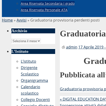
Area Riservata Secondaria I grado
Area Riservata Personale ATA
Home
»
Avvisi
»
Graduatoria provvisoria perdenti posti
Archivio
Graduatoria 
Archivio
di
admin
17 Aprile 2019 -
L’Istituto
Gradu
L’istituto
Dirigente
Pubblicata all
Scolastico
Organigramma
Calendario
Graduatoria provvisoria p
scolastico
«
DIGITAL EDUCATION DA
Collegio Docenti
Sospensione attività dida