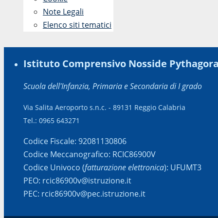
Note Legali
Elenco siti tematici
Istituto Comprensivo Nosside Pythagor
Scuola dell'Infanzia, Primaria e Secondaria di I grado
Via Salita Aeroporto s.n.c. - 89131 Reggio Calabria
Tel.: 0965 643271
Codice Fiscale: 92081130806
Codice Meccanografico: RCIC86900V
Codice Univoco (
fatturazione elettronica
): UFUMT3
PEO: rcic86900v@istruzione.it
PEC: rcic86900v@pec.istruzione.it