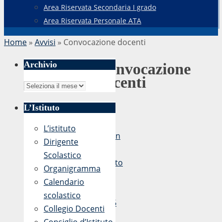
Area Riservata Secondaria I grado
Area Riservata Personale ATA
Home
»
Avvisi
»
Convocazione docenti
Archivio
Convocazione
docenti
Archivio
L’Istituto
di
L’istituto
admin
Dirigente
22
Scolastico
Agosto
Organigramma
2018
Calendario
-
scolastico
10:06
Collegio Docenti
22