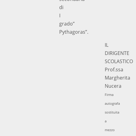
di
I
grado”
Pythagoras”.
IL
DIRIGENTE
SCOLASTICO
Prof.ssa
Margherita
Nucera
Firma
autografa
sostituita
a
mezzo