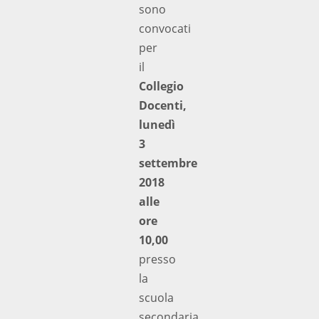
sono
convocati
per
il
Collegio
Docenti,
lunedì
3
settembre
2018
alle
ore
10,00
presso
la
scuola
secondaria