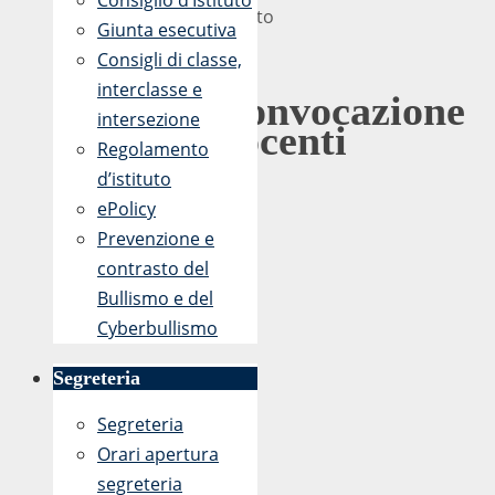
Consiglio d’Istituto
Agosto
Giunta esecutiva
2018
Consigli di classe,
interclasse e
Convocazione
intersezione
docenti
Regolamento
d’istituto
Prot.
ePolicy
3462
Prevenzione e
/VII.3
contrasto del
Bullismo e del
Cyberbullismo
Segreteria
Segreteria
Orari apertura
segreteria