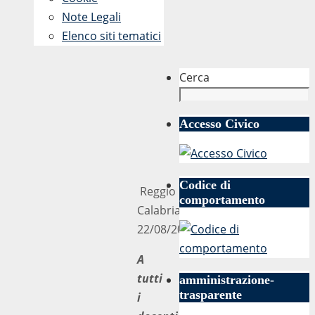
Note Legali
Elenco siti tematici
Cerca
Accesso Civico
Codice di
Reggio
comportamento
Calabria,
22/08/2018
A
tutti
amministrazione-
trasparente
i