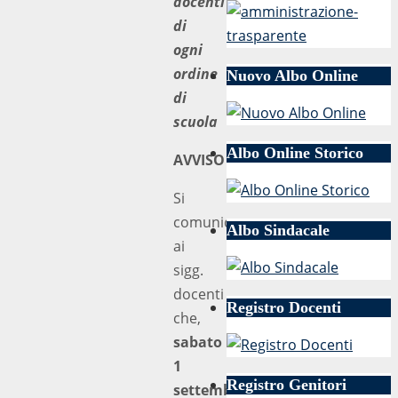
docenti
di
ogni
ordine
Nuovo Albo Online
di
scuola
Albo Online Storico
AVVISO
Si
comunica
Albo Sindacale
ai
sigg.
docenti
Registro Docenti
che,
sabato
1
Registro Genitori
settembre