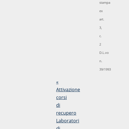
stampa
ex
art.
3,
c.
2
D.L.vo
n.
39/1993
«
Attivazione
corsi
di
recupero
Laboratori
di