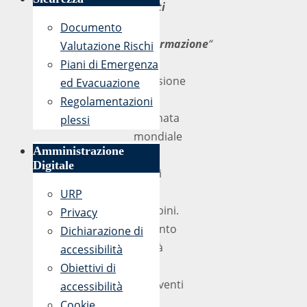
diritti
con
Documento
l’informazione
“
Valutazione Rischi
in
Piani di Emergenza
occasione
ed Evacuazione
della
Regolamentazioni
Giornata
plessi
mondiale
Amministrazione
sui
Digitale
diritti
dei
URP
bambini.
Privacy
L’evento
Dichiarazione di
vedrà
accessibilità
gli
Obiettivi di
interventi
accessibilità
della
Cookie