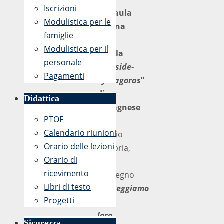
Iscrizioni
nell’aula
Modulistica per le
magna
famiglie
della
Modulistica per il
scuola
personale
“
Nosside-
Pagamenti
Pythagoras
”
di
Didattica
Ravagnese
PTOF
a
Calendario riunioni
Reggio
Orario delle lezioni
Calabria,
Orario di
il
ricevimento
convegno
Libri di testo
“
Proteggiamo
Progetti
i
loro
Sicurezza