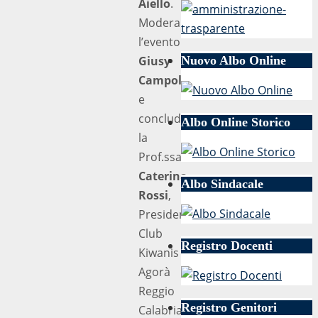
Aiello
.
Modera
l’evento
Giusy
Nuovo Albo Online
Campolo
e
concluderà
Albo Online Storico
la
Prof.ssa
Caterina
Albo Sindacale
Rossi
,
Presidente
Club
Registro Docenti
Kiwanis
Agorà
Reggio
Registro Genitori
Calabria.