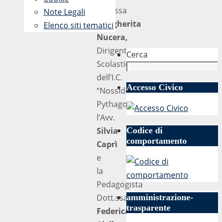
Prof.ssa
Note Legali
Margherita
Elenco siti tematici
Nucera,
Dirigente
Cerca
Scolastico
dell’I.C.
Accesso Civico
“Nosside-
Pythagoras”;
l’Avv.
Silvia
Codice di
comportamento
Caprì
e
la
Pedagogista
Dott.ssa
amministrazione-
trasparente
Federica