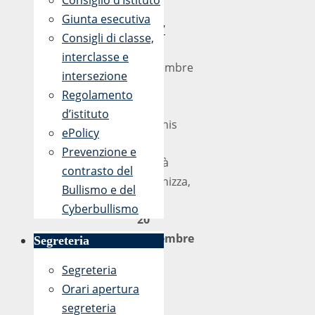
Consiglio d’Istituto
-
Giunta esecutiva
12:37
Consigli di classe,
22
interclasse e
Novembre
intersezione
2017
Regolamento
Il
d’istituto
Kiwanis
ePolicy
Club
Prevenzione e
Agorà
contrasto del
organizza,
Bullismo e del
il
Cyberbullismo
20
novembre
Segreteria
2017
Segreteria
alle
Orari apertura
ore
segreteria
9:30