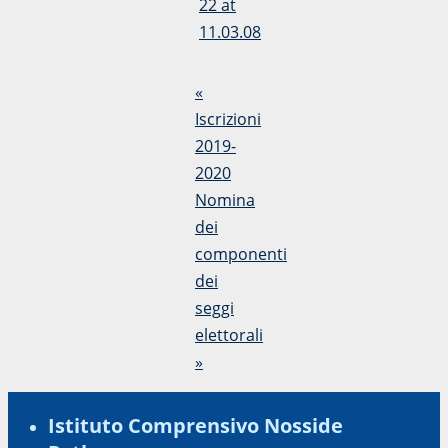
«
Iscrizioni
2019-
2020
Nomina
dei
componenti
dei
seggi
elettorali
»
Istituto Comprensivo Nosside