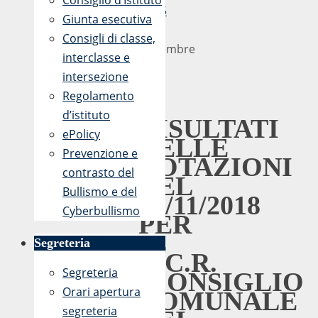
Consiglio d’Istituto
12:15
Giunta esecutiva
22
Consigli di classe,
Novembre
interclasse e
2018
intersezione
Regolamento
I
d’istituto
RISULTATI
ePolicy
DELLE
Prevenzione e
VOTAZIONI
contrasto del
DEL
Bullismo e del
21/11/2018
Cyberbullismo
PER
IL
Segreteria
C.C.R.
Segreteria
(CONSIGLIO
Orari apertura
COMUNALE
segreteria