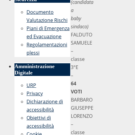
(candidata
a
Documento
baby
Valutazione Rischi
sindaco)
Piani di Emergenza
FALDUTO
ed Evacuazione
SAMUELE
Regolamentazioni
–
plessi
classe
Amministrazione
3°E
Digitale
–
64
URP
VOTI
Privacy
BARBARO
Dichiarazione di
GIUSEPPE
accessibilità
LORENZO
Obiettivi di
–
accessibilità
classe
Cookie