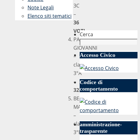
3C
Note Legali
–
Elenco siti tematici
36
VOTI
Cerca
PAVONE
GIOVANNI
Accesso Civico
–
classe
3°A
–
Codice di
comportamento
32 VOTI
BELLORIO
MAIRA
–
classe
amministrazione-
trasparente
3°B