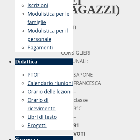
DEI
Iscrizioni
RAGAZZI)
Modulistica per le
famiglie
ELETTI
Modulistica per il
I
personale
5
Pagamenti
CONSIGLIERI
COMUNALI:
Didattica
PTOF
SAPONE
Calendario riunioni
FRANCESCA
Orario delle lezioni
–
Orario di
classe
ricevimento
3°C
Libri di testo
–
Progetti
91
VOTI
Sicurezza