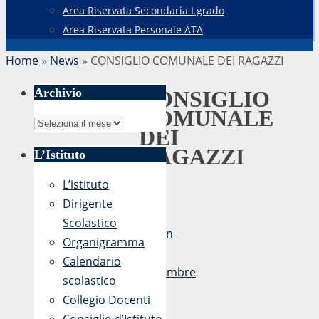
Area Riservata Secondaria I grado
Area Riservata Personale ATA
Home
»
News
»
CONSIGLIO COMUNALE DEI RAGAZZI
Archivio
CONSIGLIO
COMUNALE
Archivio
DEI
RAGAZZI
L’Istituto
L’istituto
Dirigente
di
Scolastico
admin
Organigramma
22
Calendario
Novembre
scolastico
2018
Collegio Docenti
-