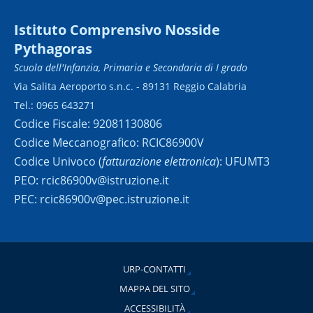
Istituto Comprensivo Nosside
Pythagoras
Scuola dell'Infanzia, Primaria e Secondaria di I grado
Via Salita Aeroporto s.n.c. - 89131 Reggio Calabria
Tel.: 0965 643271
Codice Fiscale: 92081130806
Codice Meccanografico: RCIC86900V
Codice Univoco (
fatturazione elettronica
): UFUMT3
PEO: rcic86900v@istruzione.it
PEC: rcic86900v@pec.istruzione.it
URP-CONTATTI
MAPPA DEL SITO
ACCESSIBILITÀ