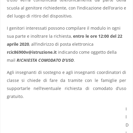
scuola al genitore richiedente, con l’indicazione dell’orario e
del luogo di ritiro del dispositivo.
I genitori interessati possono compilare il modulo in ogni
sua parte e inoltrare la richiesta,
entro le ore 12:00 del 22
aprile 2020
, all’indirizzo di posta elettronica
rcic86900v@istruzione.it
indicando come oggetto della
mail
RICHIESTA COMODATO D’USO
.
Agli insegnanti di sostegno e agli insegnanti coordinatori di
classe si chiede di fare da tramite con le famiglie per
supportarle nell’eventuale richiesta di comodato d’uso
gratuito.
I
l
D
i