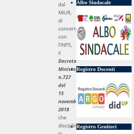
Albo Sindacale
dal
MIUR,
di
concerto
con
l’INPS,
il
Decreto
Ministeriale
Registro Docenti
n.727
del
15
novembre
2018
che
disciplina
Registro Genitori
le