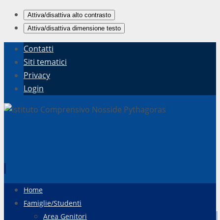
Attiva/disattiva alto contrasto
Attiva/disattiva dimensione testo
Contatti
Siti tematici
Privacy
Login
Vai
Home
al
Famiglie/Studenti
contenuto
Area Genitori