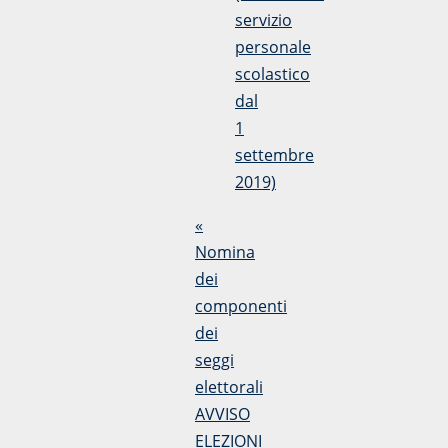
servizio
personale
scolastico
dal
1
settembre
2019)
«
Nomina
dei
componenti
dei
seggi
elettorali
AVVISO
ELEZIONI