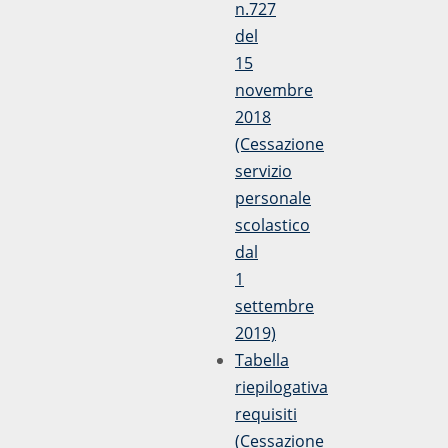
n.727
del
15
novembre
2018
(Cessazione
servizio
personale
scolastico
dal
1
settembre
2019)
Tabella
riepilogativa
requisiti
(Cessazione