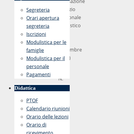
(Cessazione
servizio
Segreteria
personale
Orari apertura
scolastico
segreteria
dal
Iscrizioni
1
Modulistica per le
settembre
famiglie
2019)
Modulistica per il
personale
Prot.
Pagamenti
N.
5328
Didattica
/VII.3
PTOF
Calendario riunioni
Orario delle lezioni
Orario di
ricevimento