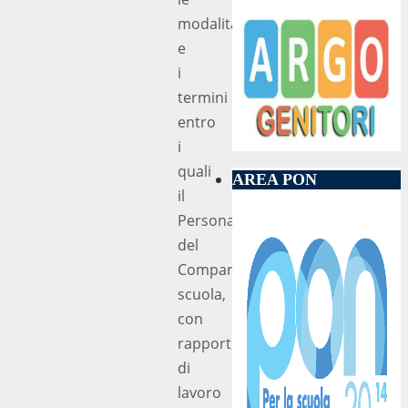
modalità
e
i
termini
entro
i
quali
AREA PON
il
Personale
del
Comparto
scuola,
con
rapporto
di
lavoro