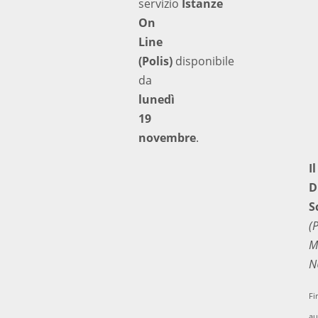
servizio
Istanze
On
Line
(Polis)
disponibile
da
lunedì
19
novembre
.
Il
D
S
(
M
N
Fi
au