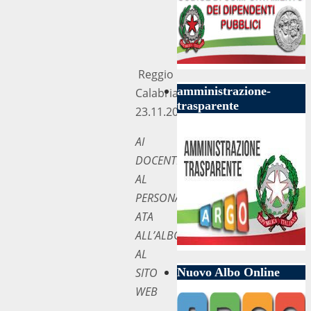
Reggio
amministrazione-
Calabria,
trasparente
23.11.2018
AI
DOCENTI
AL
PERSONALE
ATA
ALL’ALBO
AL
SITO
Nuovo Albo Online
WEB