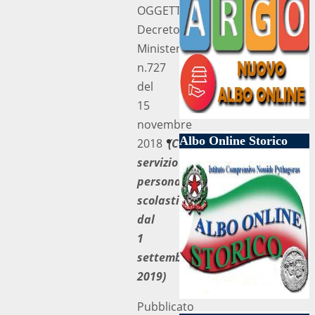
OGGETTO:
Decreto
Ministeriale
n.727
del
15
novembre
Albo Online Storico
2018
(Cessazione
servizio
personale
scolastico
dal
1
settembre
2019)
Pubblicato