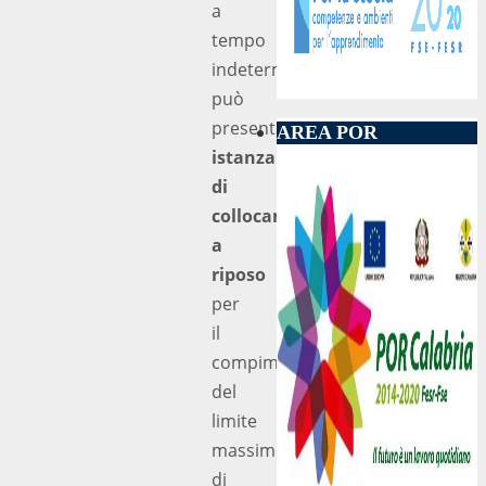
a
tempo
indeterminato,
può
presentare
AREA POR
istanza
di
collocamento
a
riposo
per
il
compimento
del
limite
massimo
di