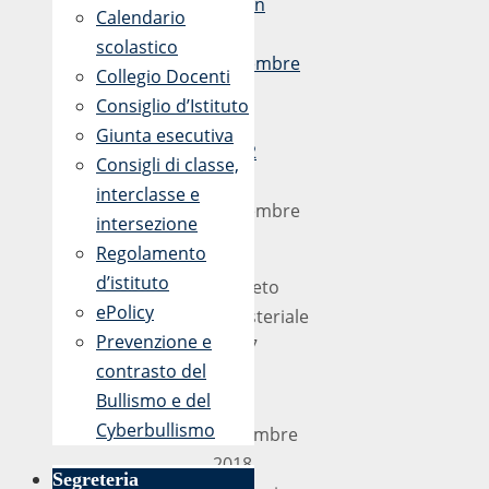
admin
Calendario
23
scolastico
Novembre
Collegio Docenti
2018
Consiglio d’Istituto
-
Giunta esecutiva
13:02
Consigli di classe,
23
interclasse e
Novembre
intersezione
2018
Regolamento
d’istituto
Decreto
ePolicy
Ministeriale
Prevenzione e
n.727
contrasto del
del
Bullismo e del
15
Cyberbullismo
novembre
2018
Segreteria