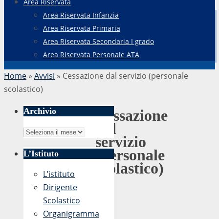
Area Riservata
Area Riservata Infanzia
Area Riservata Primaria
Area Riservata Secondaria I grado
Area Riservata Personale ATA
Home
»
Avvisi
»
Cessazione dal servizio (personale
scolastico)
Archivio
Cessazione
dal
Archivio
servizio
(personale
L’Istituto
scolastico)
L’istituto
Dirigente
Scolastico
di
Organigramma