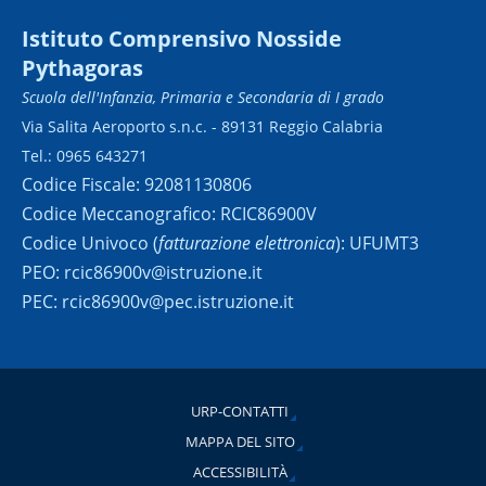
Istituto Comprensivo Nosside
Pythagoras
Scuola dell'Infanzia, Primaria e Secondaria di I grado
Via Salita Aeroporto s.n.c. - 89131 Reggio Calabria
Tel.: 0965 643271
Codice Fiscale: 92081130806
Codice Meccanografico: RCIC86900V
Codice Univoco (
fatturazione elettronica
): UFUMT3
PEO: rcic86900v@istruzione.it
PEC: rcic86900v@pec.istruzione.it
URP-CONTATTI
MAPPA DEL SITO
ACCESSIBILITÀ