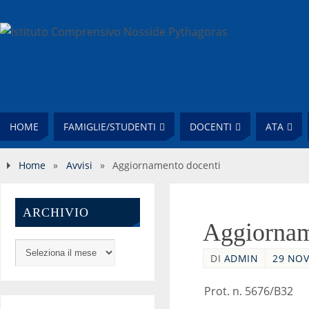
HOME
FAMIGLIE/STUDENTI
DOCENTI
ATA
Home
»
Avvisi
»
Aggiornamento docenti
ARCHIVIO
Aggiornam
DI
ADMIN
29 NOV
Pro