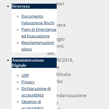
genitori
Sicurezza
che,
Documento
su
Valutazione Rischi
delibera
Piani di Emergenza
del
ed Evacuazione
Collegio
Regolamentazioni
docenti
plessi
del
12/09/2019,
Amministrazione
Digitale
viene
pubblicata
URP
all’albo
Privacy
la
Dichiarazione di
calendarizzazione
accessibilità
Obiettivi di
delle
accessibilità