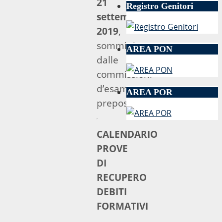
21
Registro Genitori
settembre
2019
,
somministrate
AREA PON
dalle
commissioni
d’esame
AREA POR
preposte.
CALENDARIO
PROVE
DI
RECUPERO
DEBITI
FORMATIVI