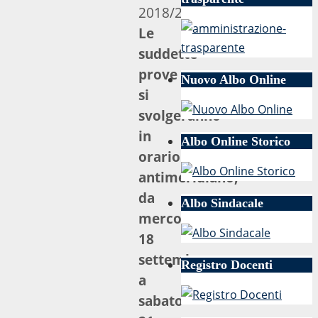
2018/2019.
Le
suddette
prove
Nuovo Albo Online
si
svolgeranno
in
Albo Online Storico
orario
antimeridiano,
da
Albo Sindacale
mercoledì
18
settembre
Registro Docenti
a
sabato