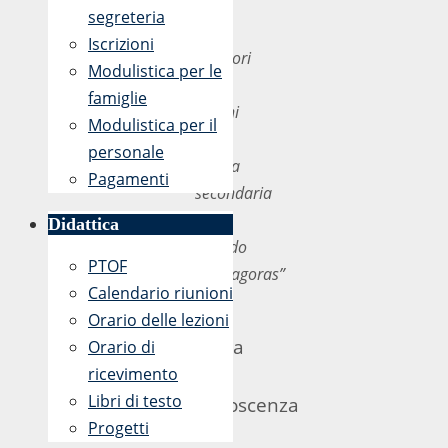
Ai
segreteria
Sigg.
Iscrizioni
Genitori
Modulistica per le
degli
famiglie
alunni
Modulistica per il
della
personale
scuola
Pagamenti
secondaria
di
Didattica
I°grado
PTOF
“Pythagoras”
Calendario riunioni
Si
Orario delle lezioni
porta
Orario di
a
ricevimento
Libri di testo
conoscenza
Progetti
dei