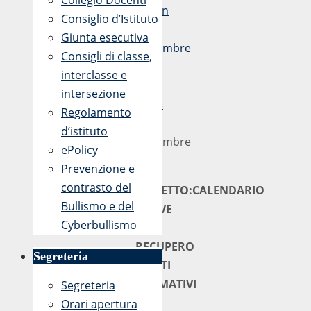
Collegio Docenti
admin
Consiglio d’Istituto
16
Giunta esecutiva
Settembre
Consigli di classe,
2019
interclasse e
-
intersezione
21:04
Regolamento
16
d’istituto
Settembre
ePolicy
2019
Prevenzione e
contrasto del
OGGETTO:CALENDARIO
Bullismo e del
PROVE
Cyberbullismo
DI
RECUPERO
Segreteria
DEBITI
FORMATIVI
Segreteria
Orari apertura