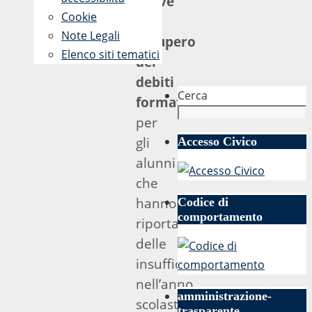
prove
Cookie
di
Note Legali
recupero
Elenco siti tematici
dei
debiti
Cerca
formativi
,
per
gli
Accesso Civico
alunni
che
hanno
Codice di
comportamento
riportato
delle
insufficienze
nell’anno
amministrazione-
scolastico
trasparente