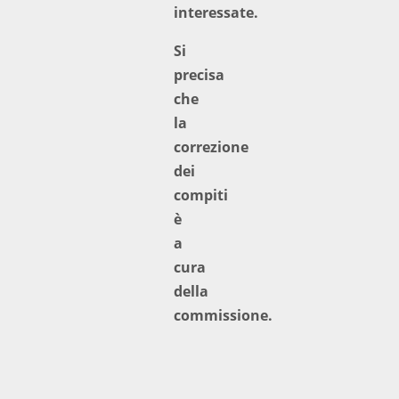
interessate.
Si
precisa
che
la
correzione
dei
compiti
è
a
cura
della
commissione.