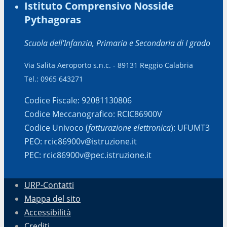
Istituto Comprensivo Nosside
Pythagoras
Scuola dell'Infanzia, Primaria e Secondaria di I grado
Via Salita Aeroporto s.n.c. - 89131 Reggio Calabria
Tel.: 0965 643271
Codice Fiscale: 92081130806
Codice Meccanografico: RCIC86900V
Codice Univoco (
fatturazione elettronica
): UFUMT3
PEO: rcic86900v@istruzione.it
PEC: rcic86900v@pec.istruzione.it
URP-Contatti
Mappa del sito
Accessibilità
Crediti