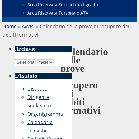
Area Riservata Secondaria I grado
Area Riservata Personale ATA
Home
»
Avvisi
»
Calendario delle prove di recupero dei
debiti formativi
Archivio
Calendario
delle
Archivio
prove
di
L’Istituto
recupero
L’istituto
dei
Dirigente
debiti
Scolastico
formativi
Organigramma
Calendario
scolastico
di