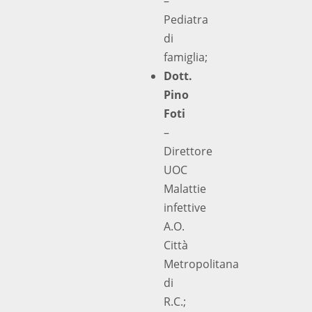
–
Pediatra
di
famiglia;
Dott.
Pino
Foti
–
Direttore
UOC
Malattie
infettive
A.O.
Città
Metropolitana
di
R.C.;