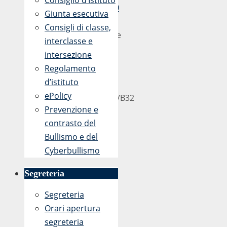
Consiglio d’Istituto
13:40
Giunta esecutiva
20
Consigli di classe,
Aprile
interclasse e
2017
intersezione
Regolamento
Prot.
d’istituto
n.
ePolicy
1610/B32
Prevenzione e
contrasto del
Bullismo e del
Cyberbullismo
Segreteria
Segreteria
Orari apertura
segreteria