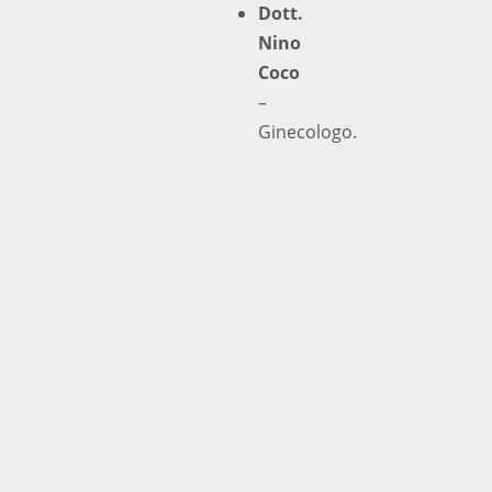
Dott.
Nino
Coco
–
Ginecologo.