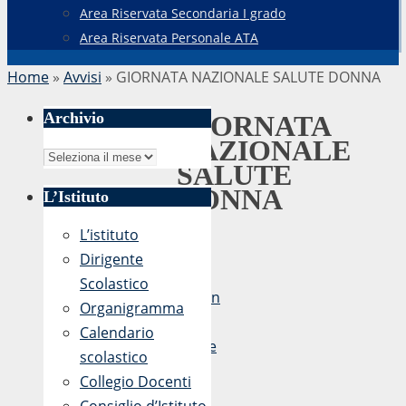
Area Riservata Secondaria I grado
Area Riservata Personale ATA
Home
»
Avvisi
»
GIORNATA NAZIONALE SALUTE DONNA
Archivio
GIORNATA
NAZIONALE
Archivio
SALUTE
DONNA
L’Istituto
L’istituto
Dirigente
di
Scolastico
admin
Organigramma
20
Calendario
Aprile
scolastico
2017
Collegio Docenti
-