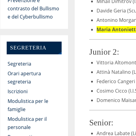
Prevenzione e
Mihail Dimitrov (I
contrasto del Bullismo
Davide Geria (Scu
e del Cyberbullismo
Antonino Morgant
Maria Antonietta
SEGRETERIA
Junior 2:
Vittoria Altomont
Segreteria
Attinà Natalino (L
Orari apertura
Federico Cangeri (
segreteria
Cosimo Cicco (I.I.
Iscrizioni
Domenico Maisano 
Modulistica per le
famiglie
Modulistica per il
Senior:
personale
Andrea Labate (Li