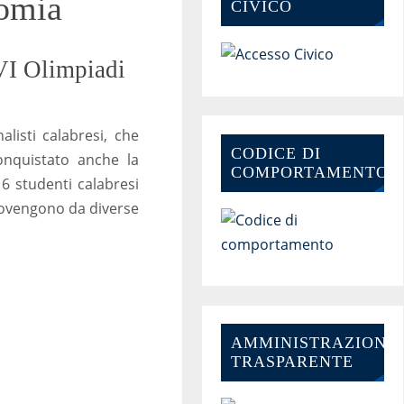
nomia
CIVICO
XVI Olimpiadi
alisti calabresi, che
CODICE DI
onquistato anche la
COMPORTAMENTO
 16 studenti calabresi
provengono da diverse
AMMINISTRAZIONE-
TRASPARENTE