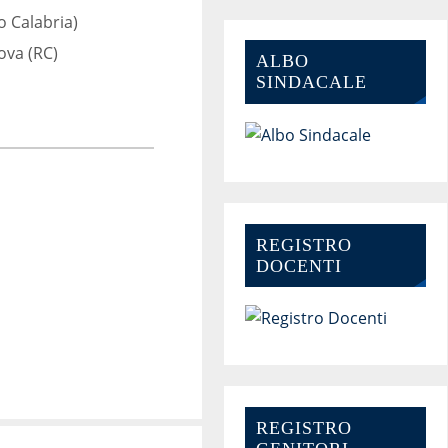
o Calabria)
nova (RC)
ALBO
SINDACALE
REGISTRO
DOCENTI
REGISTRO