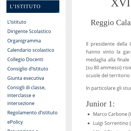
XVI 
L’ISTITUTO
Reggio Calab
L’istituto
Dirigente Scolastico
Organigramma
Il presidente della 
Calendario scolastico
hanno vinto la gar
Collegio Docenti
medaglia alla finale
(su 80 ammessi) risi
Consiglio d’Istituto
scuole del territorio
Giunta esecutiva
Consigli di classe,
In particolare gli st
interclasse e
Junior 1:
intersezione
Regolamento d’istituto
Marco Carbone (I.
ePolicy
Luigi Sorrentino (