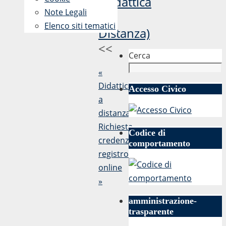
(Didattica
Note Legali
a
Elenco siti tematici
Distanza)
<<
Cerca
«
Didattica
Accesso Civico
a
distanza
Richiesta
Codice di
credenziali
comportamento
registro
online
»
amministrazione-
trasparente