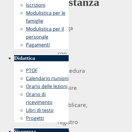
Distanza
Iscrizioni
Modulistica per le
Si
famiglie
allega
Modulistica per il
file
personale
PDF
Pagamenti
con
Didattica
la
procedura
PTOF
Calendario riunioni
da
Orario delle lezioni
seguire
Orario di
per
ricevimento
pubblicare,
Libri di testo
sul
Progetti
registro
Argo
Sicurezza