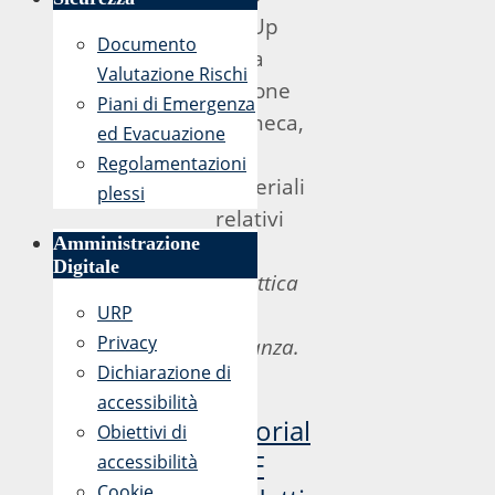
DidUp
Documento
nella
Valutazione Rischi
sezione
Piani di Emergenza
Bacheca,
ed Evacuazione
i
Regolamentazioni
materiali
plessi
relativi
Amministrazione
alla
Digitale
didattica
URP
a
Privacy
distanza.
Dichiarazione di
>>
accessibilità
Tutorial
Obiettivi di
PDF
accessibilità
Cookie