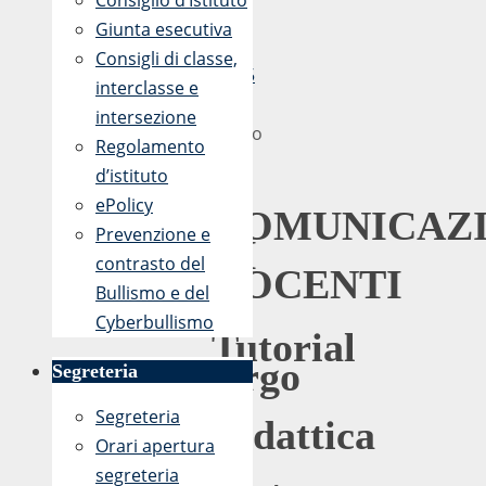
Consiglio d’Istituto
2020
Giunta esecutiva
-
Consigli di classe,
11:55
interclasse e
6
intersezione
Marzo
Regolamento
2020
d’istituto
ePolicy
COMUNICAZ
Prevenzione e
AI
contrasto del
DOCENTI
Bullismo e del
Cyberbullismo
Tutorial
Argo
Segreteria
–
Segreteria
Didattica
Orari apertura
a
segreteria