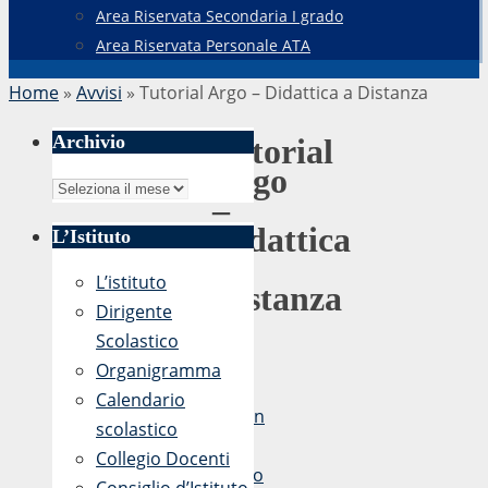
Area Riservata Secondaria I grado
Area Riservata Personale ATA
Home
»
Avvisi
»
Tutorial Argo – Didattica a Distanza
Archivio
Tutorial
Argo
Archivio
–
Didattica
L’Istituto
a
L’istituto
Distanza
Dirigente
Scolastico
Organigramma
di
Calendario
admin
scolastico
6
Collegio Docenti
Marzo