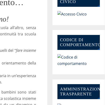
amento…
CIVICO
mo!
ola all’altro, senza
ontinuità tra scuola
CODICE DI
COMPORTAMENTO
elli del “
fare insieme
di orientamento della
aria in un’esperienza
o.
AMMINISTRAZIONE-
i bambini sono stati
TRASPARENTE
ta scolastica insieme
ti da un dinamico e