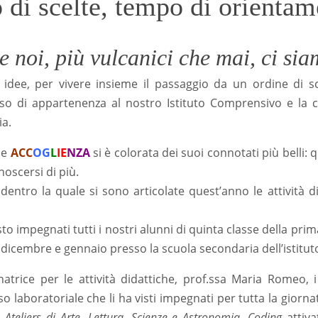
di scelte, tempo di orient
e noi, più vulcanici che mai, ci sia
 idee, per vivere insieme il passaggio da un ordine di scu
so di appartenenza al nostro Istituto Comprensivo e la c
ia.
ne
ACC
OG
L
IE
NZA
si è colorata dei suoi connotati più belli: qu
onoscersi di più.
dentro la quale si sono articolate quest’anno le attività 
to impegnati tutti i nostri alunni di quinta classe della prim
i dicembre e gennaio presso la scuola secondaria dell’istitut
inatrice per le attività didattiche, prof.ssa Maria Romeo, 
so laboratoriale che li ha visti impegnati per tutta la giorna
.
Ateliers di Arte, Lettura, Scienze e Astronomia, Coding
attiva