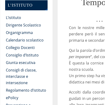
Tempo 
L’ISTITUTO
… 
L’istituto
Dirigente Scolastico
Con le nostre mille
Organigramma
perdere però il sen
Calendario scolastico
primaria e secondar
Collegio Docenti
Qui la parola d’ordi
Consiglio d’Istituto
per imparare
”, del c
Giunta esecutiva
È questa la cornice 
nostra scuola.
Consigli di classe,
Un primo step ha vis
interclasse e
didattica nei mesi d
intersezione
Regolamento d’istituto
Accolti dalla coord
ePolicy
guidati in un percor
alle loro insegnanti