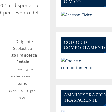
CIVICO
o 2016
dispone
la
7
per l’evento del
Il Dirigente
CODICE DI
COMPORTAMENTO
Scolastico
F.to Francesca
Fedele
Firma autografa
sostituita a mezzo
stampa
ex art. 3, c. 2 D.Lgs n.
AMMINISTRAZIONE-
39/93
TRASPARENTE