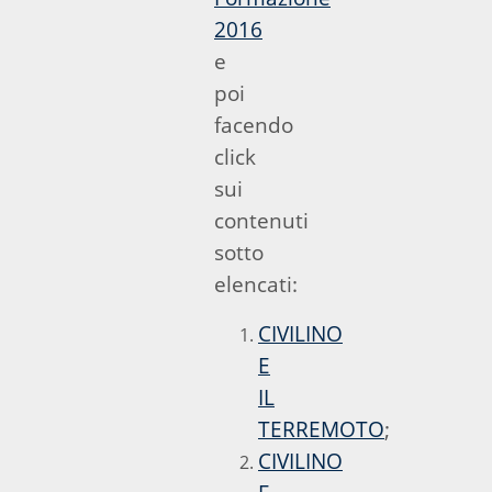
2016
e
poi
facendo
click
sui
contenuti
sotto
elencati:
CIVILINO
E
IL
TERREMOTO
;
CIVILINO