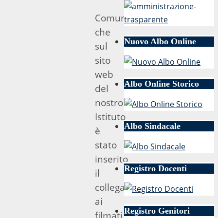
Comunico
che
Nuovo Albo Online
sul
sito
web
Albo Online Storico
del
nostro
Istituto
Albo Sindacale
è
stato
inserito
Registro Docenti
il
collegamento
ai
Registro Genitori
filmati