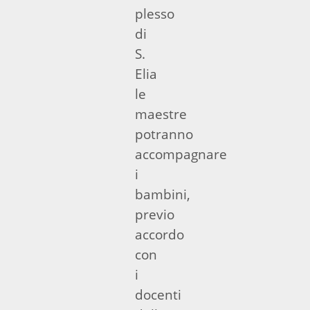
plesso
di
S.
Elia
le
maestre
potranno
accompagnare
i
bambini,
previo
accordo
con
i
docenti