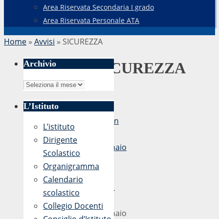
Area Riservata Secondaria I grado
Area Riservata Personale ATA
Home
»
Avvisi
»
SICUREZZA
Archivio
SICUREZZA
Archivio
L’Istituto
di
admin
L’istituto
21
Dirigente
Gennaio
Scolastico
2017
Organigramma
-
Calendario
14:41
scolastico
21
Collegio Docenti
Gennaio