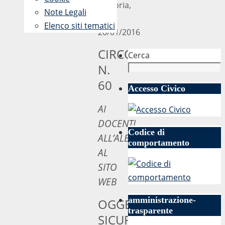
Calabria,
Note Legali
lì
Elenco siti tematici
20/01/2016
CIRCOLARE
Cerca
N.
60
Accesso Civico
AI
DOCENTI
Codice di
ALL’ALBO
comportamento
AL
SITO
WEB
amministrazione-
OGGETTO:
trasparente
SICUREZZA.