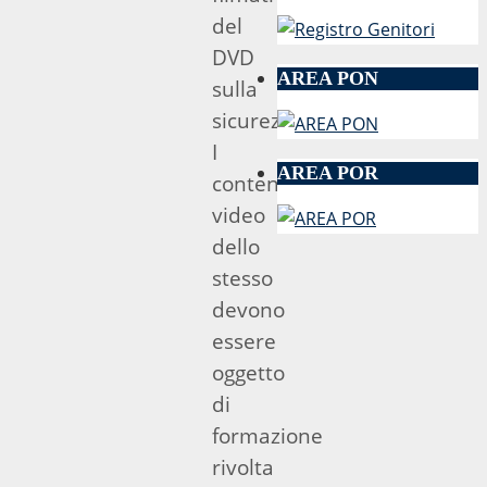
del
DVD
AREA PON
sulla
sicurezza.
I
AREA POR
contenuti
video
dello
stesso
devono
essere
oggetto
di
formazione
rivolta