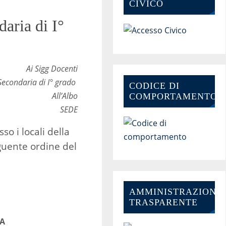
CIVICO
aria di I°
Ai Sigg Docenti
Secondaria di I° grado
CODICE DI
All’Albo
COMPORTAMENTO
SEDE
sso i locali della
eguente ordine del
AMMINISTRAZIONE-
TRASPARENTE
RA