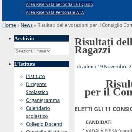
Area Riservata Secondaria I grado
Area Riservata Personale ATA
Home
»
News
»
Risultati delle votazioni per il Consiglio C
Archivio
Risultati de
Ragazzi
Archivio
L’Istituto
di
admin
19 Novembre 20
L’istituto
Risul
Dirigente
per il Co
Scolastico
Organigramma
Calendario
ELETTI GLI 11 CONS
scolastico
CANDIDATI
Collegio Docenti
1
VADALÀ ERIKA (candi