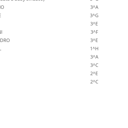
MO
3^A
E
3^G
3^E
I
3^F
NDRO
3^E
L
1^H
3^A
3^C
2^E
2^C