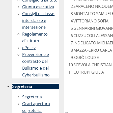
Consiglio d’Istituto
2
SARACENO NICODE
Giunta esecutiva
Consigli di classe,
3
MONTALTO SAMUEL
interclasse e
4
VITTORIANO SOFIA
intersezione
5
GENNARINI GIOVANN
Regolamento
6
CUZZUCOLI ALESSA
d’istituto
7
INDELICATO MICHAE
ePolicy
8
MAZZAFERRO CARLA
Prevenzione e
9
SGRÓ LOUISE
contrasto del
10
SCEVOLA CHRISTIAN
Bullismo e del
11
CUTRUPI GIULIA
Cyberbullismo
Segreteria
Segreteria
Orari apertura
segreteria