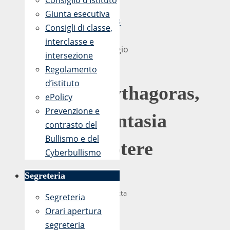
Consiglio d’Istituto
-
Giunta esecutiva
17:33
Consigli di classe,
7
interclasse e
Maggio
intersezione
2018
Regolamento
d’istituto
Pythagoras,
ePolicy
la
Prevenzione e
fantasia
contrasto del
al
Bullismo e del
potere
Cyberbullismo
Segreteria
(Dalla
Gazzetta
Segreteria
del
Orari apertura
Sud
segreteria