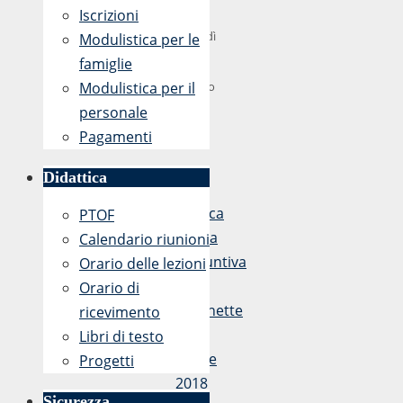
di
Iscrizioni
Giovedì
Modulistica per le
3
famiglie
Modulistica per il
Maggio
personale
2018)
Pagamenti
Didattica
«
Revoca
PTOF
Figura
Calendario riunioni
Aggiuntiva
Orario delle lezioni
PON
Orario di
Racchette
ricevimento
di
Libri di testo
classe
Progetti
2018
Sicurezza