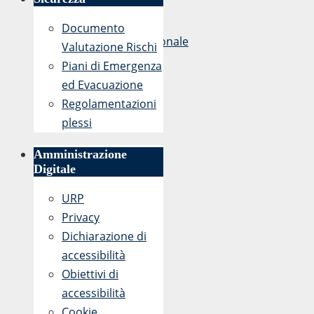
–
Fase
Documento
Nazionale
Valutazione Rischi
»
Piani di Emergenza
ed Evacuazione
Regolamentazioni
plessi
Amministrazione
Digitale
URP
Privacy
Dichiarazione di
accessibilità
Obiettivi di
accessibilità
Cookie