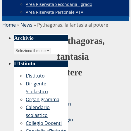
Area Riservata Secondaria I grado
Area Riservata Personale ATA
Home
»
News
»
Pythagoras, la fantasia al potere
Archivio
Pythagoras,
la
Archivio
fantasia
al
L’Istituto
potere
L’istituto
Dirigente
Scolastico
di
Organigramma
admin
Calendario
7
scolastico
Maggio
Collegio Docenti
2018