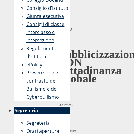
Collegio Docenti
-
Consiglio d’Istituto
16:10
Giunta esecutiva
21
Consigli di classe,
Marzo
interclasse e
2019
intersezione
Regolamento
Pubblicizzazio
d’istituto
PON
ePolicy
Cittadinanza
Prevenzione e
Globale
contrasto del
Bullismo e del
Cyberbullismo
Fondi
Strutturali
Segreteria
Europei
Segreteria
–
Orari apertura
Programma