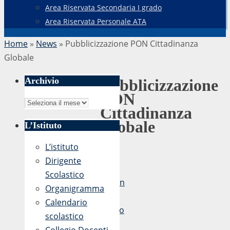
Area Riservata Secondaria I grado
Area Riservata Personale ATA
Home
»
News
»
Pubblicizzazione PON Cittadinanza
Globale
Archivio
Pubblicizzazione
PON
Archivio
Cittadinanza
Globale
L’Istituto
L’istituto
Dirigente
di
Scolastico
admin
Organigramma
21
Calendario
Marzo
scolastico
2019