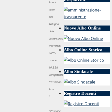
Azioni
volte
allo
sviluppo
Nuovo Albo Online
delle
competenze
trasversali
Albo Online Storico
Sotto-
azione
10.2.5A
Albo Sindacale
Competenze
trasversali.
Asse
Registro Docenti
I
–
Istruzione