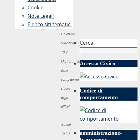
Cookie
Sociale
Note Legali
Europeo
Elenco siti tematici
(FSE).
Obiettivo
Cerca
Specifico
10.2
Miglioramento
Accesso Civico
delle
competenze
chiave
Codice di
comportamento
degli
allievi
–
Azione
amministrazione-
10.2.5
trasparente