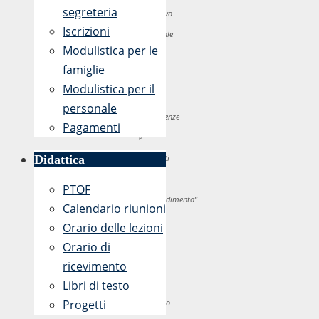
segreteria
Operativo
Iscrizioni
Nazionale
Modulistica per le
“Per
famiglie
la
Modulistica per il
scuola,
personale
competenze
Pagamenti
e
Didattica
ambienti
per
PTOF
l’apprendimento”
Calendario riunioni
2014-
Orario delle lezioni
2020
Orario di
di
ricevimento
cui
Libri di testo
Progetti
all’Avviso