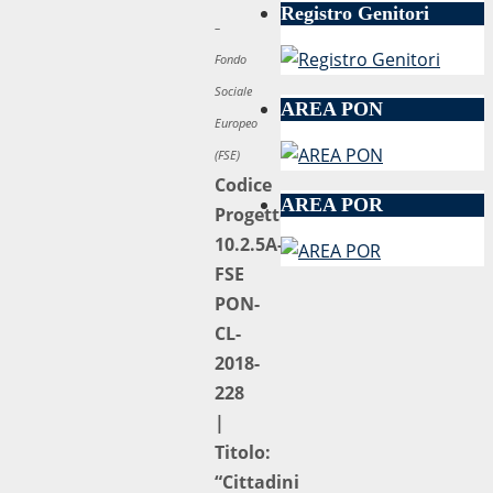
Registro Genitori
–
Fondo
Sociale
AREA PON
Europeo
(FSE)
Codice
AREA POR
Progetto:
10.2.5A-
FSE
PON-
CL-
2018-
228
|
Titolo:
“Cittadini