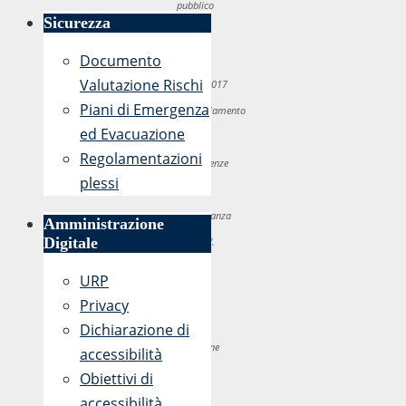
pubblico
Sicurezza
3340
Documento
del
Valutazione Rischi
23/03/2017
Piani di Emergenza
“Potenziamento
ed Evacuazione
delle
Regolamentazioni
competenze
plessi
di
cittadinanza
Amministrazione
Digitale
globale”.
Asse
URP
I
Privacy
–
Dichiarazione di
Istruzione
accessibilità
–
Obiettivi di
accessibilità
Fondo