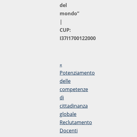
del
mondo”
|
CUP:
I37I1700122000
«
Potenziamento
delle
competenze
di
cittadinanza
globale
Reclutamento
Docenti