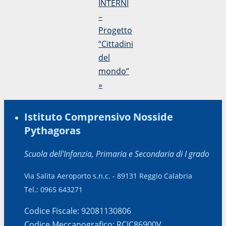
INTERNI
–
Progetto
“Cittadini
del
mondo”
»
Istituto Comprensivo Nosside
Pythagoras
Scuola dell'Infanzia, Primaria e Secondaria di I grado
Via Salita Aeroporto s.n.c. - 89131 Reggio Calabria
Tel.: 0965 643271
Codice Fiscale: 92081130806
Codice Meccanografico: RCIC86900V