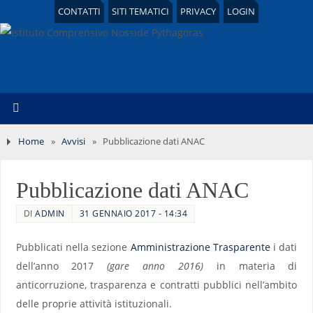
CONTATTI
SITI TEMATICI
PRIVACY
LOGIN
Home
»
Avvisi
»
Pubblicazione dati ANAC
Pubblicazione dati ANAC
DI
ADMIN
31 GENNAIO 2017 - 14:34
Pubblicati nella sezione
Amministrazione Trasparente
i dati
dell’anno 2017
(gare anno 2016)
in materia di
anticorruzione, trasparenza e contratti pubblici nell’ambito
delle proprie attività istituzionali.