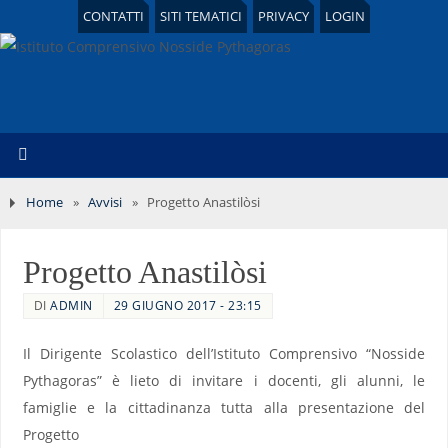
CONTATTI
SITI TEMATICI
PRIVACY
LOGIN
Home
»
Avvisi
»
Progetto Anastilòsi
Progetto Anastilòsi
DI
ADMIN
29 GIUGNO 2017 - 23:15
Il Dirigente Scolastico dell’Istituto Comprensivo “Nosside
Pythagoras” è lieto di invitare i docenti, gli alunni, le
famiglie e la cittadinanza tutta alla presentazione del
Progetto