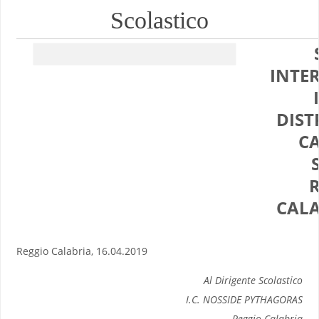
Scolastico
INTE
DIST
C
CALA
Reggio Calabria, 16.04.2019
Al Dirigente Scolastico
I.C. NOSSIDE PYTHAGORAS
Reggio Calabria