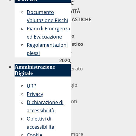
DELLE
ATTIVITÀ
Documento
SCOLASTICHE
Valutazione Rischi
per
Piani di Emergenza
l’anno
ed Evacuazione
scolastico
Regolamentazioni
2019-
plessi
2020
,
Amministrazione
deliberato
Digitale
dal
Collegio
URP
dei
Privacy
Docenti
Dichiarazione di
in
accessibilità
data
Obiettivi di
12
accessibilità
settembre
Cookie