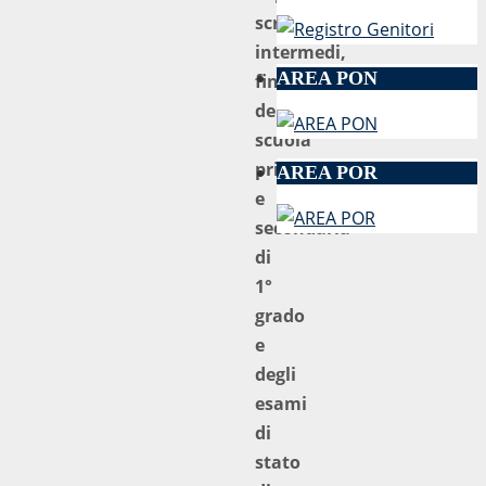
scrutini
intermedi,
AREA PON
finali
della
scuola
primaria
AREA POR
e
secondaria
di
1°
grado
e
degli
esami
di
stato