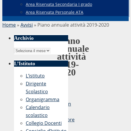
Area Riservata Secondaria I grado
Area Riservata Personale ATA
Home
»
Avvisi
»
Piano annuale attività 2019-2020
Archivio
Piano
annuale
Archivio
attività
2019-
L’Istituto
2020
L’istituto
Dirigente
Scolastico
di
Organigramma
admin
Calendario
8
scolastico
Ottobre
Collegio Docenti
2019