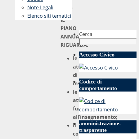
2019.
Note Legali
Elenco siti tematici
IL
PIANO
Cerca
ANNUALE
RIGUARDA:
Accesso Civico
le
attività
di
Codice di
insegnamento;
comportamento
le
attività
funzionali
all’insegnamento;
amministrazione-
il
trasparente
collegio