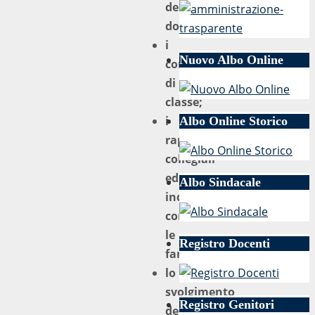
dei
docenti;
i
Nuovo Albo Online
consigli
di
classe;
i
Albo Online Storico
rapporti
collegiali
ed
Albo Sindacale
individuali
con
le
Registro Docenti
famiglie;
lo
svolgimento
Registro Genitori
degli