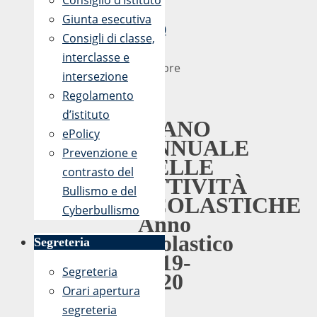
Consiglio d’Istituto
-
Giunta esecutiva
07:10
Consigli di classe,
15
interclasse e
Ottobre
intersezione
2019
Regolamento
d’istituto
PIANO
ePolicy
ANNUALE
Prevenzione e
DELLE
contrasto del
ATTIVITÀ
Bullismo e del
SCOLASTICHE
Cyberbullismo
Anno
Scolastico
Segreteria
2019-
Segreteria
2020
Orari apertura
segreteria