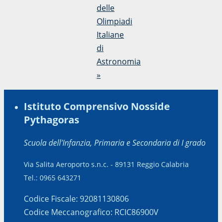
delle
Olimpiadi
Italiane
di
Astronomia
»
Istituto Comprensivo Nosside
Pythagoras
Scuola dell'Infanzia, Primaria e Secondaria di I grado
Via Salita Aeroporto s.n.c. - 89131 Reggio Calabria
Tel.: 0965 643271
Codice Fiscale: 92081130806
Codice Meccanografico: RCIC86900V