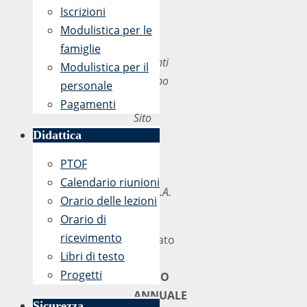
A
Iscrizioni
tutti
Modulistica per le
i
famiglie
docenti
Modulistica per il
All’Albo
personale
Al
Pagamenti
Sito
Didattica
e
p.c.
PTOF
Al
Calendario riunioni
D.S.G.A.
Orario delle lezioni
Orario di
In
ricevimento
allegato
Libri di testo
il
Progetti
PIANO
ANNUALE
Sicurezza