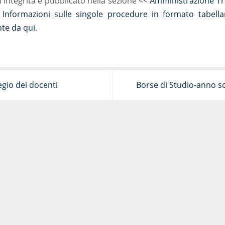
i integrità è pubblicato nella sezione <<
Amministrazione Tr
Informazioni sulle singole procedure in formato tabella
te da qui
.
gio dei docenti
Borse di Studio-anno s