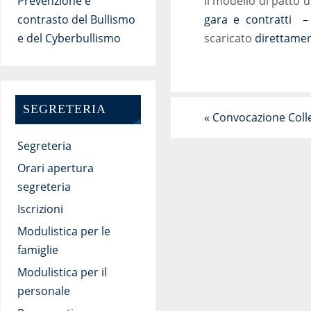
Il modello di patto d
Prevenzione e
gara e contratti – 
contrasto del Bullismo
scaricato
direttamen
e del Cyberbullismo
SEGRETERIA
«
Convocazione Colle
Segreteria
Orari apertura
segreteria
Iscrizioni
Modulistica per le
famiglie
Modulistica per il
personale