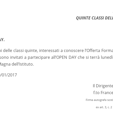
QUINTE CLASSI DEL
Y.
i delle classi quinte, interessati a conoscere l’Offerta Formati
sono invitati a partecipare all’OPEN DAY che si terrà lunedì 
Magna dell’Istituto.
10/01/2017
Il Dirigent
f.to Franc
Firma autografa sost
ex art. 3, c. 