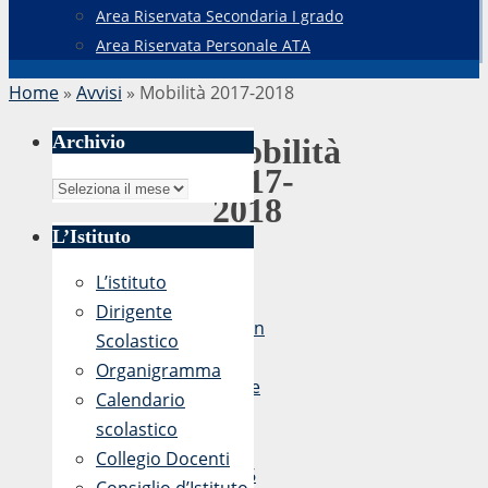
Area Riservata Secondaria I grado
Area Riservata Personale ATA
Home
»
Avvisi
»
Mobilità 2017-2018
Archivio
Mobilità
2017-
Archivio
2018
L’Istituto
L’istituto
di
Dirigente
admin
Scolastico
13
Organigramma
Aprile
Calendario
2017
scolastico
-
Collegio Docenti
07:56