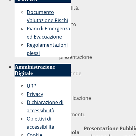
mobilità.
Documento
Di
Valutazione Rischi
seguito
Piani di Emergenza
le
ed Evacuazione
date
Regolamentazioni
di
plessi
presentazione
delle
Amministrazione
domande
Digitale
e
URP
di
Privacy
pubblicazione
Dichiarazione di
dei
accessibilità
movimenti.
Obiettivi di
accessibilità
Presentazione
Pubbli
Scuola
Cookie