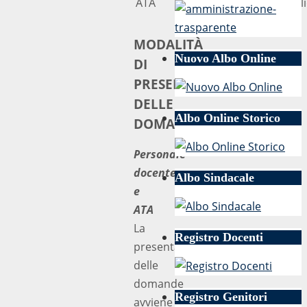
ATA
24 lugl
maggio
MODALITÀ
Nuovo Albo Online
DI
PRESENTAZIONE
DELLE
Albo Online Storico
DOMANDE
Personale
docente
Albo Sindacale
e
ATA
La
Registro Docenti
presentazione
delle
domande
Registro Genitori
avviene