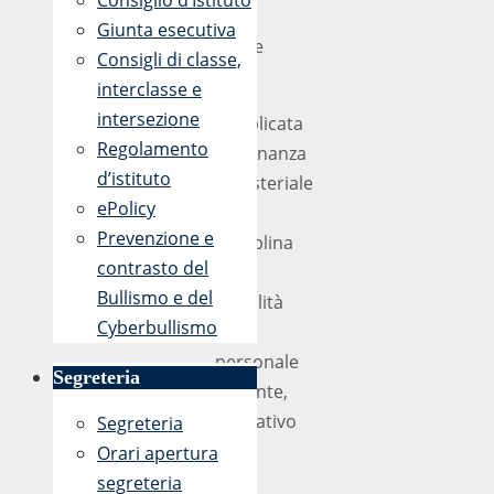
Consiglio d’Istituto
13
Giunta esecutiva
Aprile
Consigli di classe,
2017
interclasse e
intersezione
Pubblicata
Regolamento
l’ordinanza
d’istituto
ministeriale
ePolicy
che
Prevenzione e
disciplina
contrasto del
la
Bullismo e del
mobilità
Cyberbullismo
del
personale
Segreteria
docente,
educativo
Segreteria
e
Orari apertura
ATA
segreteria