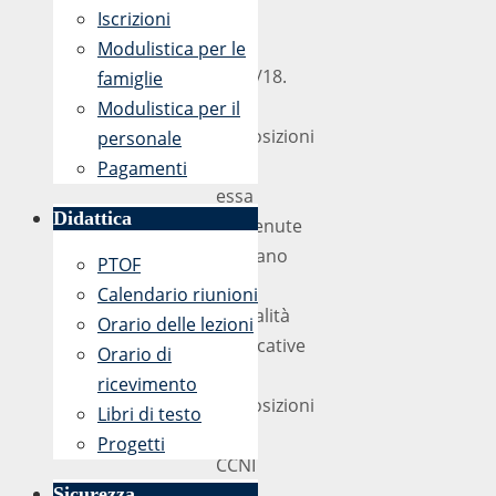
per
Iscrizioni
l’a.s.
Modulistica per le
2017/18.
famiglie
Le
Modulistica per il
disposizioni
personale
in
Pagamenti
essa
Didattica
contenute
indicano
PTOF
le
Calendario riunioni
modalità
Orario delle lezioni
applicative
Orario di
delle
ricevimento
disposizioni
Libri di testo
del
Progetti
CCNI
sulla
Sicurezza