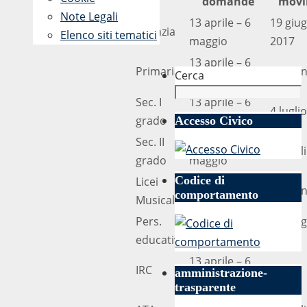
domande
movi
Note Legali
13 aprile – 6
19 giu
Infanzia
Elenco siti tematici
maggio
2017
13 aprile – 6
Primaria
9 giug
Cerca
maggio
Sec. I
13 aprile – 6
4 lugli
grado
maggio
Accesso Civico
Sec. II
13 aprile – 6
20 lugl
grado
maggio
Codice di
Licei
13 aprile – 6
7 giug
comportamento
Musicali
maggio
Pers.
13 aprile – 6
30 giu
educativo
maggio
2017
13 aprile – 6
IRC
amministrazione-
maggio
trasparente
4 maggio-24