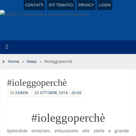
CONTATTI
SITI TEMATICI
PRIVACY
LOGIN
Home
»
News
»
#ioleggoperchè
#ioleggoperchè
DI
ADMIN
23 OTTOBRE 2018 - 20:06
#ioleggoperchè
Splendide emozioni, entusiasmo alle stelle e grande