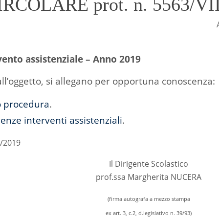
IRCOLARE prot. n. 5563/VII
ento assistenziale – Anno 2019
ll’oggetto, si allegano per opportuna conoscenza:
o procedura
.
nze interventi assistenziali
.
1/2019
Il Dirigente Scolastico
prof.ssa Margherita NUCERA
(firma autografa a mezzo stampa
ex art. 3, c.2, d.legislativo n. 39/93)