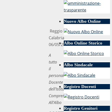
Nuovo Albo Online
Reggio
Calabria
Albo Online Storico
06/05/2019
A
tutto
Albo Sindacale
il
personale
Docente
Registro Docenti
dell’Istituto
Comprensivo
All’Albo
Registro Genitori