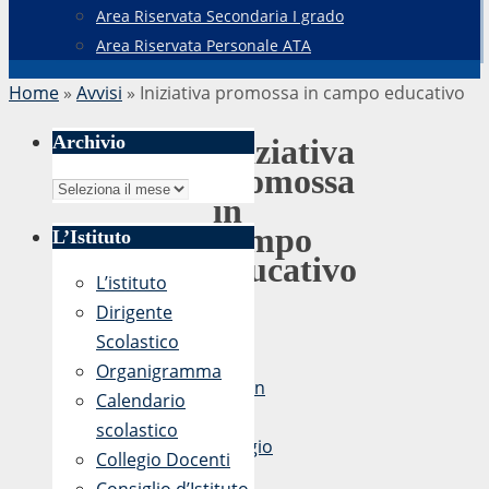
Area Riservata Secondaria I grado
Area Riservata Personale ATA
Home
»
Avvisi
»
Iniziativa promossa in campo educativo
Archivio
Iniziativa
promossa
Archivio
in
campo
L’Istituto
educativo
L’istituto
Dirigente
Scolastico
di
Organigramma
admin
Calendario
6
scolastico
Maggio
Collegio Docenti
2019