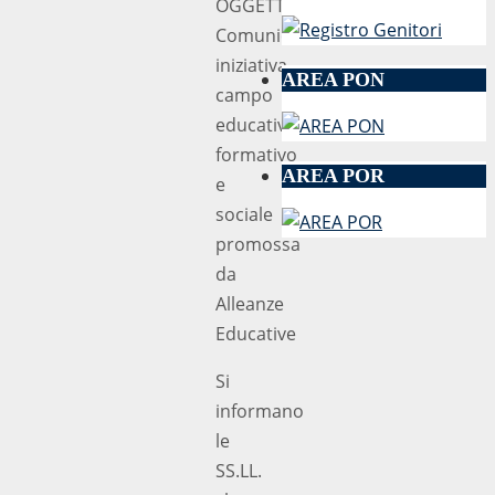
OGGETTO:
Comunicazione
iniziativa
AREA PON
campo
educativo
formativo
AREA POR
e
sociale
promossa
da
Alleanze
Educative
Si
informano
le
SS.LL.