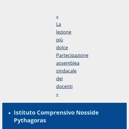
«
La
lezione
più
dolce
Partecipazione
assemblea
sindacale
dei
docenti
»
Istituto Comprensivo Nosside
Pythagoras