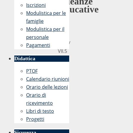
Alleanze
Iscrizioni
Educative
Modulistica per le
famiglie
Prot.
Modulistica per il
n.
personale
2686/
Pagamenti
VII.5
Didattica
PTOF
Calendario riunioni
Orario delle lezioni
Orario di
ricevimento
Libri di testo
Progetti
Sicurezza