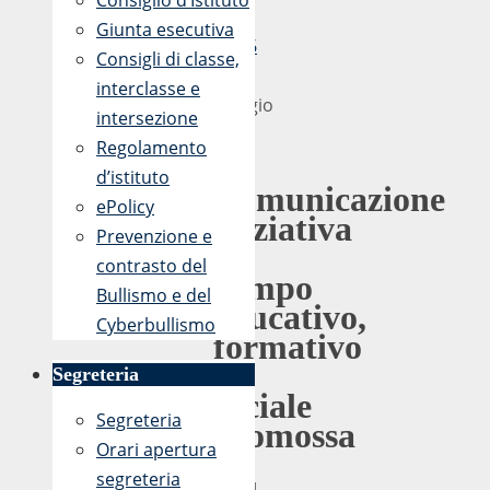
Consiglio d’Istituto
-
Giunta esecutiva
10:56
Consigli di classe,
6
interclasse e
Maggio
intersezione
2019
Regolamento
d’istituto
Comunicazione
ePolicy
iniziativa
Prevenzione e
in
contrasto del
campo
Bullismo e del
educativo,
Cyberbullismo
formativo
e
Segreteria
sociale
Segreteria
promossa
Orari apertura
da
segreteria